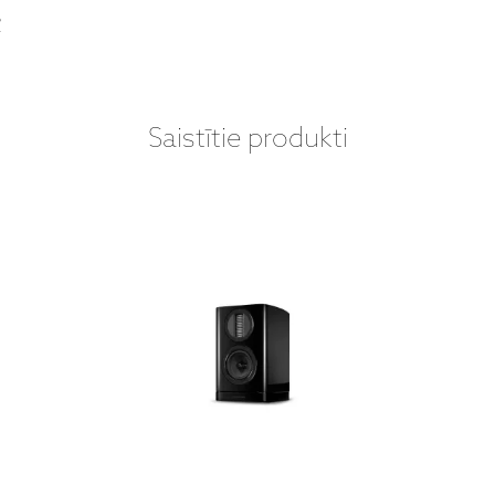
s
Saistītie produkti