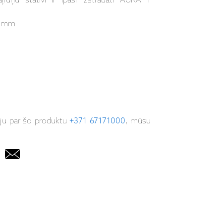
uņu statīvi ir īpaši izstrādāti AURA 1
52 mm
iju par šo produktu
+371 67171000
, mūsu