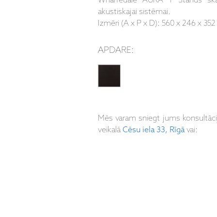
Wharfedale AURA 1 Stands skaļr
akustiskajai sistēmai.
Izmēri (A x P x D): 560 x 246 x 3
APDARE:
Mēs varam sniegt jums konsultāc
veikalā
Cēsu iela 33, Rīgā
vai: