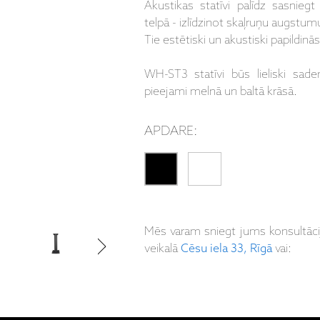
Akustikas statīvi
palīdz sasniegt
telpā - izlīdzinot skaļruņu augstumu
T
ie estētiski un akustiski papildinā
WH-ST3 statīvi būs lieliski sad
pieejami melnā un baltā krāsā.
APDARE:
Mēs varam sniegt jums konsultāc
veikalā
Cēsu iela 33, Rīgā
vai: