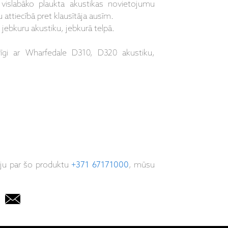
 vislabāko plaukta akustikas novietojumu
 attiecībā pret klausītāja ausīm.
s jebkuru akustiku, jebkurā telpā.
erīgi ar Wharfedale D310, D320 akustiku
,
iju par šo produktu
+371 67171000
, mūsu