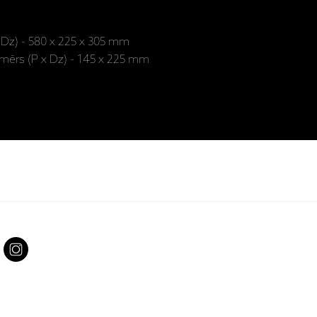
x Dz) - 580 x 225 x 305 mm
zmērs (P x Dz) - 145 x 225 mm