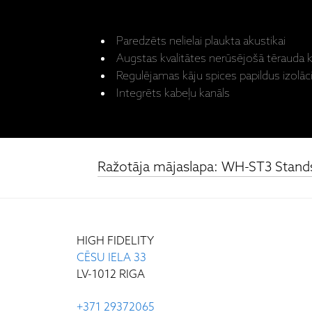
Paredzēts nelielai plaukta akustikai
Augstas kvalitātes nerūsējošā tērauda k
Regulējamas kāju spices papildus izolāci
Integrēts kabeļu kanāls
Ražotāja mājaslapa: WH-ST3 Stand
HIGH FIDELITY
CĒSU IELA 33
LV-1012 RIGA
+371 29372065