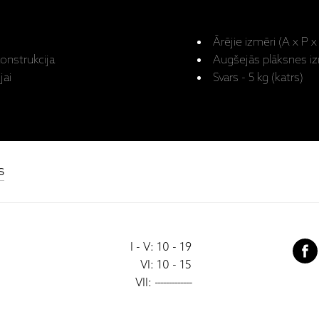
Ārējie izmēri (A x P 
onstrukcija
Augšejās plāksnes i
jai
Svars - 5 kg (katrs)
s
I - V: 10 - 19
VI: 10 - 15
VII:
-------------