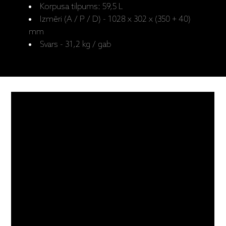
Korpusa tilpums: 59,5 L
Izmēri (A / P / D) - 1028 x 302 x (350 + 40)
mm
Svars - 31,2 kg / gab