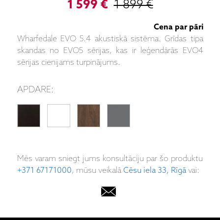
1 599 €
1 899 €
Cena par pāri
Wharfedale EVO 5.4 akustiskā sistēma. Grīdas tipa
skandas no EVO5 sērijas, kas ir leģendārās EVO4
sērijas cienijams turpinājums.
APDARE:
Mēs varam sniegt jums konsultāciju par šo produktu
+371 67171000
, mūsu veikalā
Cēsu iela 33, Rīgā
vai: