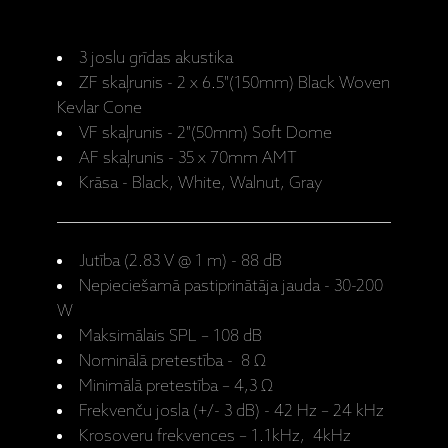
3 joslu grīdas akustika
ZF skaļrunis - 2 x 6.5"(150mm) Black Woven
Kevlar Cone
VF skaļrunis - 2"(50mm) Soft Dome
AF skaļrunis - 35 x 70mm AMT
Krāsa - Black, White, Walnut, Gray
Jutība (2.83 V @ 1 m) - 88 dB
Nepieciešamā pastiprinātāja jauda - 30-200
W
Maksimālais SPL – 108 dB
Nominālā pretestība - 8 Ω
Minimālā pretestība – 4,3 Ω
Frekvenču josla (+/- 3 dB) - 42 Hz – 24 kHz
Krosoveru frekvences – 1.1kHz, 4kHz