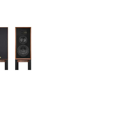
FEDALE - SUPER
LINTON
aukta akustika
1 999 €