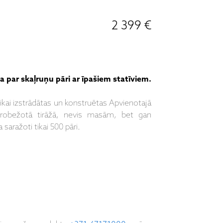
2 399 €
a par skaļruņu pāri ar īpašiem statīviem.
kai izstrādātas un konstruētas Apvienotajā
 ierobežotā tirāžā, nevis masām, bet gan
 saražoti tikai 500 pāri.