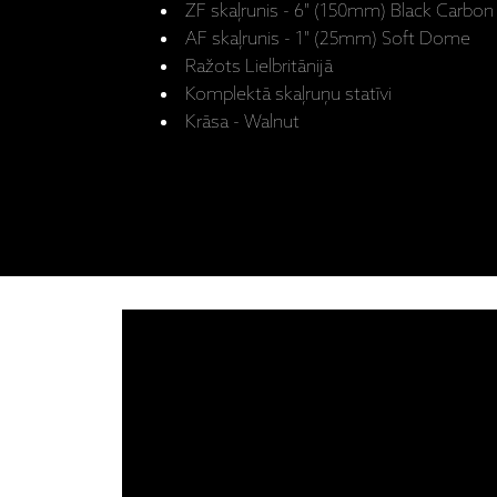
ZF skaļrunis - 6" (150mm) Black Carbon
AF skaļrunis - 1" (25mm) Soft Dome
Ražots Lielbritānijā
Komplektā skaļruņu statīvi
Krāsa - Walnut