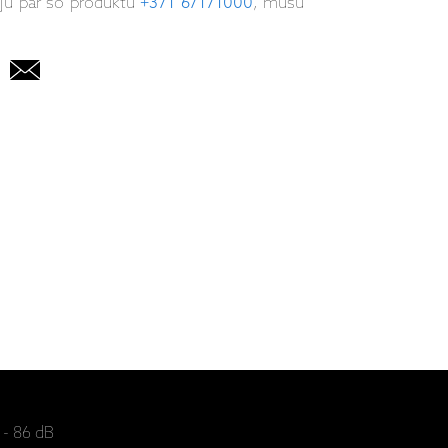
iju par šo produktu
+371 67171000
, mūsu
 - 86 dB