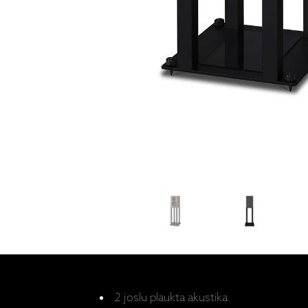
2 joslu plaukta akustika