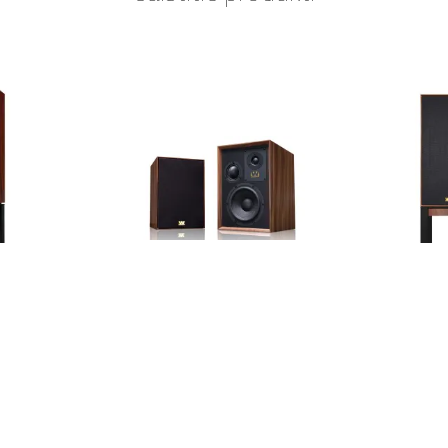
 LINTON
WHARFEDALE - SUPER
WHAR
tika
DENTON
plaukta akustika
pl
1 199 €