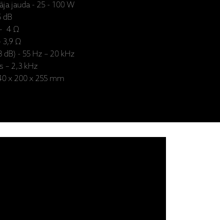
āja jauda - 25 - 100 W
5 dB
 - 4 Ω
– 3,9 Ω
3 dB) - 55 Hz – 20 kHz
s – 2,3 kHz
 340 x 200 x 255 mm