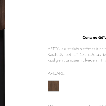
Cena norādīt
ASTON akustiskās sistēmas ir ne ti
Karalistē, bet arī šeit ražotas
kaislīgiem, zinošiem cilvēkiem. Tika
APDARE: