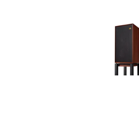
WHARFEDALE -
plaukta akus
1 199 €