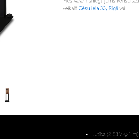
Mēs varam sniegt jums konsultāc
veikalā
Cēsu iela 33, Rīgā
vai:
Jutība (2.83 V @ 1 m)