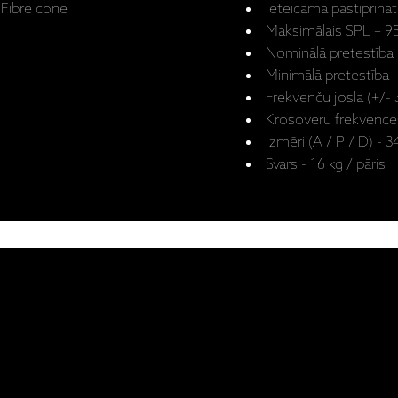
 Fibre cone
Ieteicamā pastiprināt
Maksimālais SPL – 9
Nominālā pretestība
Minimālā pretestība 
Frekvenču josla (+/- 
Krosoveru frekvence
Izmēri (A / P / D) -
Svars - 16 kg / pāris