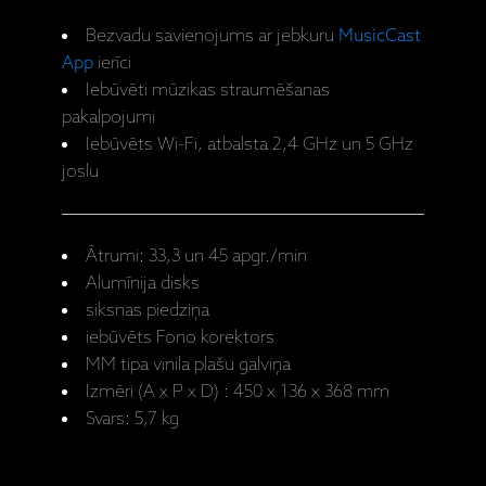
Bezvadu savienojums ar jebkuru
MusicCast
App
ierīci
Iebūvēti mūzikas straumēšanas
pakalpojumi
Iebūvēts Wi-Fi, atbalsta 2,4 GHz un 5 GHz
joslu
Ātrumi: 33,3 un 45 apgr./min
Alumīnija disks
siksnas piedziņa
iebūvēts Fono korektors
MM tipa vinila plašu galviņa
Izmēri (A x P x D) : 450 x 136 x 368 mm
Svars: 5,7 kg