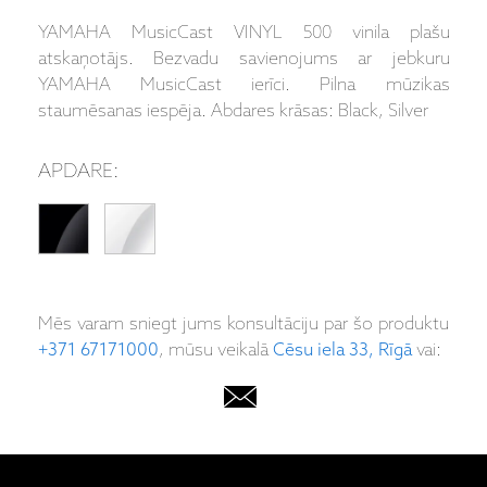
YAMAHA MusicCast VINYL 500 vinila plašu
atskaņotājs. Bezvadu savienojums ar jebkuru
YAMAHA MusicCast ierīci. Pilna mūzikas
staumēsanas iespēja. Abdares krāsas: Black, Silver
APDARE:
Mēs varam sniegt jums konsultāciju par šo produktu
+371 67171000
, mūsu veikalā
Cēsu iela 33, Rīgā
vai: