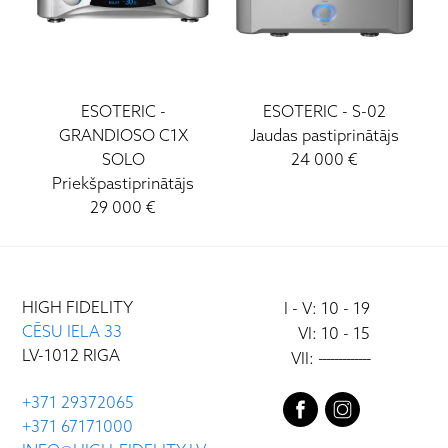
ESOTERIC
-
ESOTERIC
-
S-02
GRANDIOSO C1X
Jaudas pastiprinātājs
SOLO
24 000
€
Priekšpastiprinātājs
29 000
€
HIGH FIDELITY
I - V: 10 - 19
CĒSU IELA 33
VI: 10 - 15
LV-1012 RIGA
VII:
-------------
+371 29372065
+371 67171000