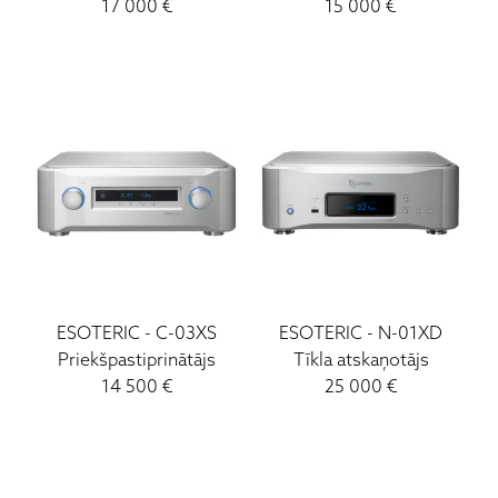
17 000
€
15 000
€
ESOTERIC
-
C-03XS
ESOTERIC
-
N-01XD
Priekšpastiprinātājs
Tīkla atskaņotājs
14 500
€
25 000
€