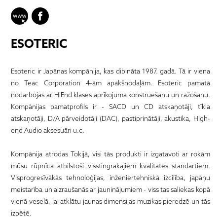
ESOTERIC
Esoteric ir Japānas kompānija, kas dibināta 1987. gadā. Tā ir viena
no Teac Corporation 4-ām apakšnodaļām. Esoteric pamatā
nodarbojas ar HiEnd klases aprīkojuma konstruēšanu un ražošanu.
Kompānijas pamatprofils ir - SACD un CD atskaņotāji, tīkla
atskaņotāji, D/A pārveidotāji (DAC), pastiprinātāji, akustika, High-
end Audio aksesuāri u.c.
Kompānija atrodas Tokijā, visi tās produkti ir izgatavoti ar rokām
mūsu rūpnīcā atbilstoši visstingrākajiem kvalitātes standartiem.
Visprogresīvākās tehnoloģijas, inženiertehniskā izcilība, japāņu
meistarība un aizraušanās ar jauninājumiem - viss tas saliekas kopā
vienā veselā, lai atklātu jaunas dimensijas mūzikas pieredzē un tās
izpētē.