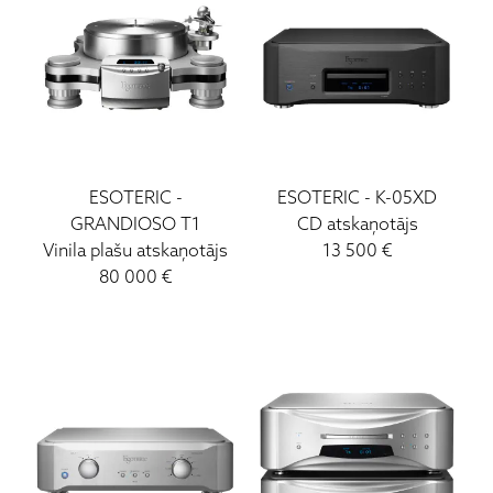
ESOTERIC
-
ESOTERIC
-
K-05XD
GRANDIOSO T1
CD atskaņotājs
Vinila plašu atskaņotājs
13 500
€
80 000
€