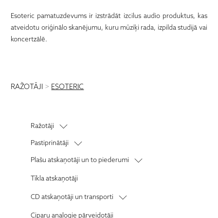
Esoteric pamatuzdevums ir izstrādāt izcilus audio produktus, kas
atveidotu oriģinālo skanējumu, kuru mūziķi rada, izpilda studijā vai
koncertzālē.
RAŽOTĀJI
>
ESOTERIC
Ražotāji
Audiolab
Pastiprinātāji
Audio Note
Stereo pastiprinātāji
Plašu atskaņotāji un to piederumi
Anthem
Priekšpastiprinātāji
Vinila plašu atskaņotāji
Tīkla atskaņotāji
AM Clean Sound
Jaudas pastiprinātāji
Fono priekšpastiprinātāji
Audioquest
CD atskaņotāji un transporti
Blok
CD atskaņotāji
Ciparu analogie pārveidotāji