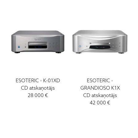
Paradigm
Projecta
Pioneer
Quad
Rega
Roksan
Sony
Vinila Plates (LP)
Ruark Audio
ESOTERIC
-
K-01XD
ESOTERIC
-
Ortofon DJ
CD atskaņotājs
GRANDIOSO K1X
ATC
28 000
€
CD atskaņotājs
Lockwood
42 000
€
Loewe
Wharfedale
Yamaha