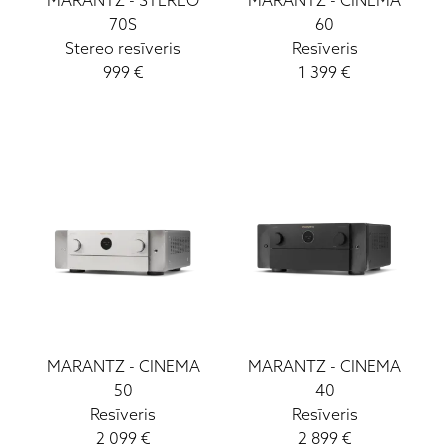
MARANTZ
-
STEREO
MARANTZ
-
CINEMA
Sony
70S
60
Vinila Plates (LP)
Stereo resīveris
Resīveris
Ruark Audio
999
€
1 399
€
Ortofon DJ
ATC
Lockwood
Loewe
Wharfedale
Yamaha
MARANTZ
-
CINEMA
MARANTZ
-
CINEMA
50
40
Resīveris
Resīveris
2 099
€
2 899
€