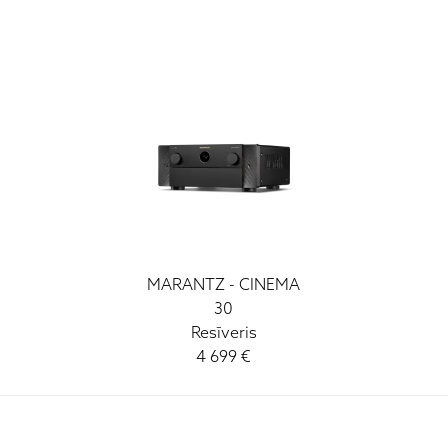
MARANTZ
-
CINEMA
30
Resīveris
4 699
€