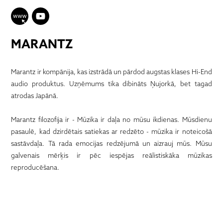
MARANTZ
Marantz ir kompānija, kas izstrādā un pārdod augstas klases Hi-End
audio produktus. Uzņēmums tika dibināts Ņujorkā, bet tagad
atrodas Japānā.
Marantz filozofija ir - Mūzika ir daļa no mūsu ikdienas. Mūsdienu
pasaulē, kad dzirdētais satiekas ar redzēto - mūzika ir noteicošā
sastāvdaļa. Tā rada emocijas redzējumā un aizrauj mūs. Mūsu
galvenais mērķis ir pēc iespējas reālistiskāka mūzikas
reproducēšana.