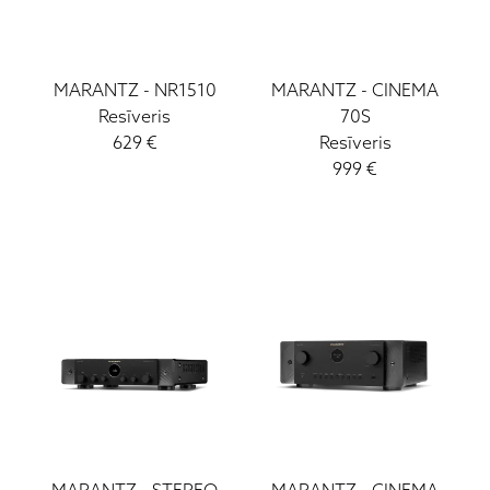
LEAK
Jersika Records
JVC
MARANTZ
-
NR1510
MARANTZ
-
CINEMA
KLH
Resīveris
70S
Luxman
629
€
Resīveris
MartinLogan
999
€
Mission
Marantz
Monitor Audio
Ortofon
Paradigm
Projecta
Pioneer
Quad
Rega
Roksan