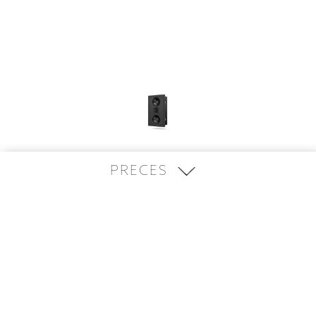
PRECES
MARTINLOGAN
-
ICON
3XW
Iebūvējamā akustika
2 700
€