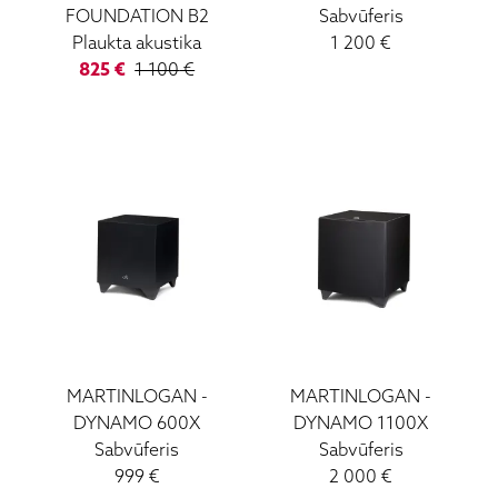
FOUNDATION B2
Sabvūferis
Plaukta akustika
1 200
€
825
€
1 100
€
MARTINLOGAN
-
MARTINLOGAN
-
DYNAMO 600X
DYNAMO 1100X
Sabvūferis
Sabvūferis
999
€
2 000
€