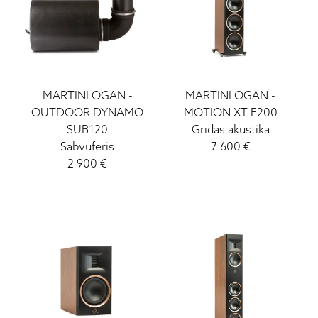
MARTINLOGAN
-
MARTINLOGAN
-
OUTDOOR DYNAMO
MOTION XT F200
SUB120
Grīdas akustika
Sabvūferis
7 600
€
2 900
€