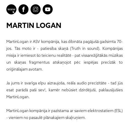
MARTIN LOGAN
MartinLogan ir ASV kompānija, kas dibināta pagājušā gadsimta 70-
jos. Tās moto ir - patiesība skaņā (Truth in sound). Kompānijas
misija ir iemiesot šo teicienu realitātē - pat vissarežģītākās mūzikas
un skaņas fragmentus atskaņojot pēc iespējas precīzāk to
oriģinālajam avotam.
Ja jums ir svarīga elpu aizraujoša, reāla audio precizitāte - tad jūs
esat parādā paši sev!, kamēr nebūsiet dzirdējuši, paklausījušies
MartinLogan.
MartinLogan kompānija ir pazīstama ar saviem elektrostatiem (ESL)
- vieniem no pasaulē plānakajiem skaļruņiem.