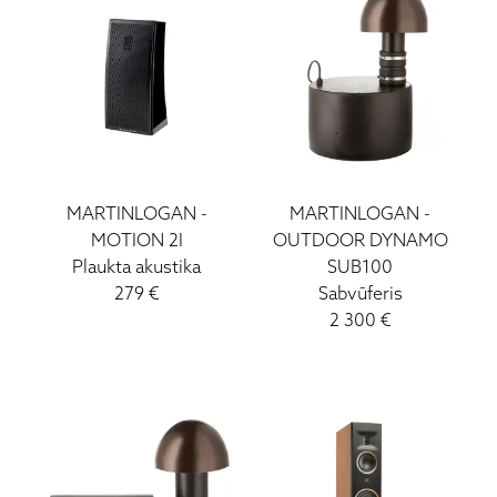
MARTINLOGAN
-
MARTINLOGAN
-
MOTION 2I
OUTDOOR DYNAMO
Plaukta akustika
SUB100
279
€
Sabvūferis
2 300
€