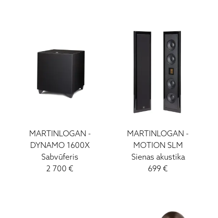
MARTINLOGAN
-
MARTINLOGAN
-
DYNAMO 1600X
MOTION SLM
Sabvūferis
Sienas akustika
2 700
€
699
€