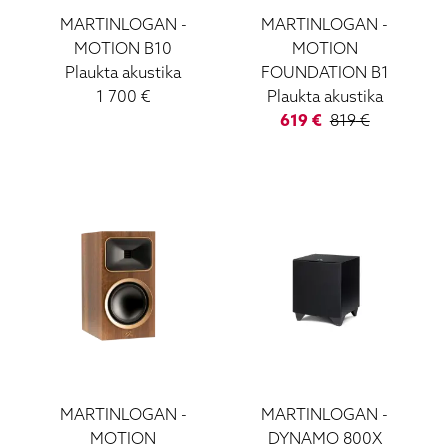
Roksan
MARTINLOGAN
-
MARTINLOGAN
-
Sony
MOTION B10
MOTION
Vinila Plates (LP)
Plaukta akustika
FOUNDATION B1
Ruark Audio
1 700
€
Plaukta akustika
Ortofon DJ
619
€
819
€
ATC
Lockwood
Loewe
Wharfedale
Yamaha
MARTINLOGAN
-
MARTINLOGAN
-
MOTION
DYNAMO 800X