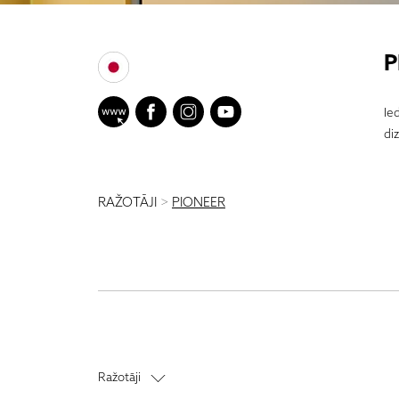
P
Ie
di
RAŽOTĀJI
>
PIONEER
Ražotāji