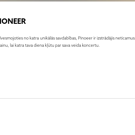
IONEER
dvesmojoties no katra unikālās savdabības, Pinoeer ir izstrādājis neticamu
zainu, lai katra tava diena kļūtu par sava veida koncertu.