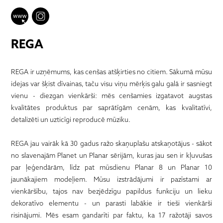
REGA
REGA ir uzņēmums, kas cenšas atšķirties no citiem. Sākumā mūsu
idejas var šķist dīvainas, taču visu viņu mērķis galu galā ir sasniegt
vienu - diezgan vienkārši: mēs cenšamies izgatavot augstas
kvalitātes produktus par saprātīgām cenām, kas kvalitatīvi,
detalizēti un uzticīgi reproducē mūziku.
REGA jau vairāk kā 30 gadus ražo skaņuplašu atskaņotājus - sākot
no slavenajām Planet un Planar sērijām, kuras jau sen ir kļuvušas
par ļeģendārām, līdz pat mūsdienu Planar 8 un Planar 10
jaunākajiem modeļiem. Mūsu izstrādājumi ir pazīstami ar
vienkāršību, tajos nav bezjēdzīgu papildus funkciju un lieku
dekoratīvo elementu - un parasti labākie ir tieši vienkārši
risinājumi. Mēs esam gandarīti par faktu, ka 17 ražotāji savos