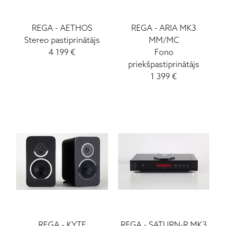
REGA
-
AETHOS
REGA
-
ARIA MK3
Stereo pastiprinātājs
MM/MC
4 199
€
Fono
priekšpastiprinātājs
1 399
€
REGA
-
KYTE
REGA
-
SATURN-R MK3