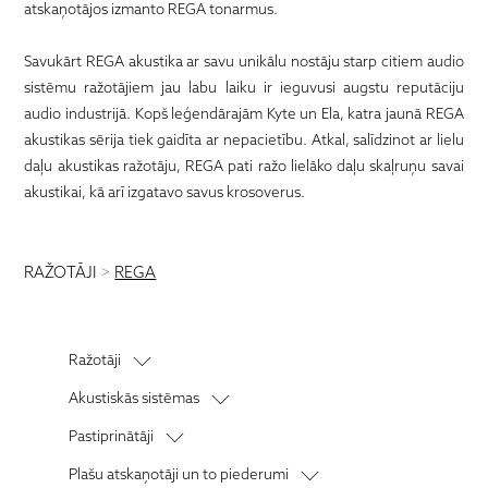
atskaņotājos izmanto REGA tonarmus.
Savukārt REGA akustika ar savu unikālu nostāju starp citiem audio
sistēmu ražotājiem jau labu laiku ir ieguvusi augstu reputāciju
audio industrijā. Kopš leģendārajām Kyte un Ela, katra jaunā REGA
akustikas sērija tiek gaidīta ar nepacietību. Atkal, salīdzinot ar lielu
daļu akustikas ražotāju, REGA pati ražo lielāko daļu skaļruņu savai
akustikai, kā arī izgatavo savus krosoverus.
RAŽOTĀJI
>
REGA
Ražotāji
Audiolab
Akustiskās sistēmas
Audio Note
Grīdas akustika
Pastiprinātāji
Anthem
Plaukta akustika
Stereo pastiprinātāji
Plašu atskaņotāji un to piederumi
AM Clean Sound