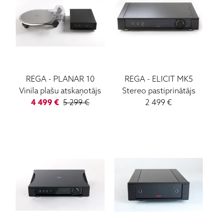
REGA
-
PLANAR 10
REGA
-
ELICIT MK5
Vinila plašu atskaņotājs
Stereo pastiprinātājs
4 499
€
5 299
€
2 499
€