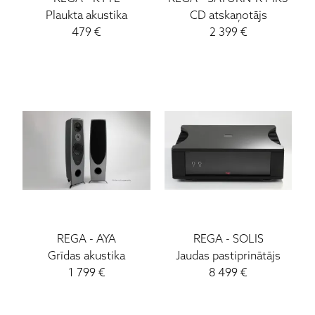
Plaukta akustika
CD atskaņotājs
479
€
2 399
€
REGA
-
AYA
REGA
-
SOLIS
Grīdas akustika
Jaudas pastiprinātājs
1 799
€
8 499
€