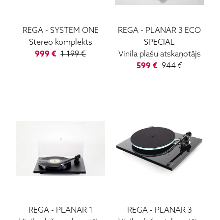
Monitor Audio
Ortofon
REGA
-
SYSTEM ONE
REGA
-
PLANAR 3 ECO
Paradigm
Stereo komplekts
SPECIAL
999
€
1 199
€
Vinila plašu atskaņotājs
Projecta
599
€
944
€
Pioneer
Quad
Rega
Roksan
Sony
Vinila Plates (LP)
Ruark Audio
Ortofon DJ
ATC
Lockwood
Loewe
REGA
-
PLANAR 1
REGA
-
PLANAR 3
Wharfedale