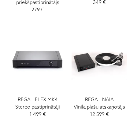
priekšpastiprinātājs
349
€
279
€
REGA
-
ELEX MK4
REGA
-
NAIA
Stereo pastiprinātāji
Vinila plašu atskaņotājs
1 499
€
12 599
€