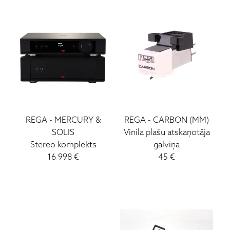
REGA
-
MERCURY &
REGA
-
CARBON (MM)
SOLIS
Vinila plašu atskaņotāja
Stereo komplekts
galviņa
16 998
€
45
€