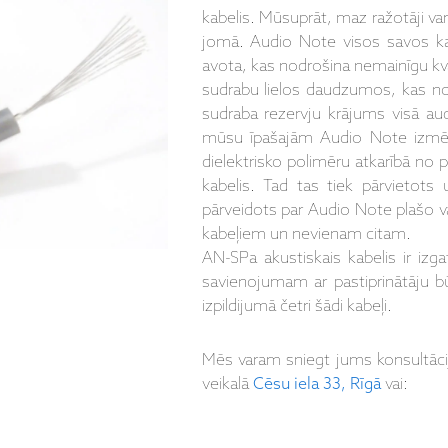
kabelis. Mūsuprāt, maz ražotāji var
jomā. Audio Note visos savos k
avota, kas nodrošina nemainīgu kva
sudrabu lielos daudzumos, kas no
sudraba rezervju krājums visā audi
mūsu īpašajām Audio Note izmēr
dielektrisko polimēru atkarībā no 
kabelis. Tad tas tiek pārvietots 
pārveidots par Audio Note plašo va
kabeļiem un nevienam citam.
AN-SPa akustiskais kabelis ir iz
savienojumam ar pastiprinātāju bū
izpildijumā četri šādi kabeļi.
Mēs varam sniegt jums konsultāc
veikalā
Cēsu iela 33, Rīgā
vai: