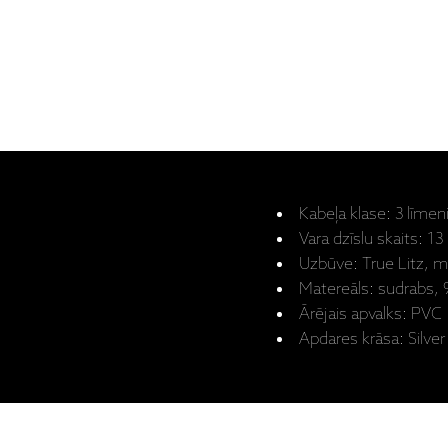
Kabeļa klase: 3 līmen
Vara dzīslu skaits: 13
Uzbūve: True Litz, 
Matereāls: sudrabs, 
Ārējais apvalks: PVC
Apdares krāsa: Silver