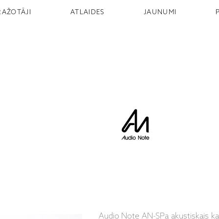
RAŽOTĀJI
ATLAIDES
JAUNUMI
Audio Note AN-SPa akustiskais kab