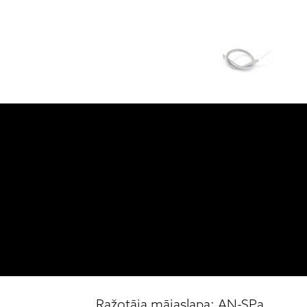
Ražotāja mājaslapa: AN-SPa