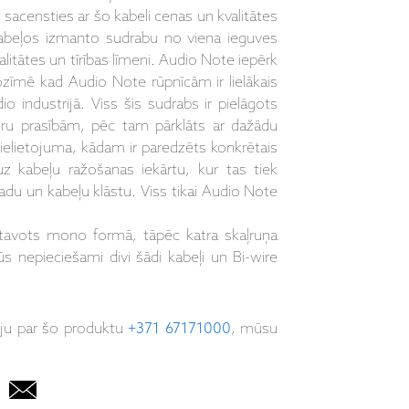
 sacensties ar šo kabeli cenas un kvalitātes
abeļos izmanto sudrabu no viena ieguves
litātes un tīrības līmeni. Audio Note iepērk
zīmē kad Audio Note rūpnīcām ir lielākais
o industrijā. Viss šis sudrabs ir pielāgots
u prasībām, pēc tam pārklāts ar dažādu
pielietojuma, kādam ir paredzēts konkrētais
uz kabeļu ražošanas iekārtu, kur tas tiek
du un kabeļu klāstu. Viss tikai Audio Note
gatavots mono formā, tāpēc katra skaļruņa
s nepieciešami divi šādi kabeļi un Bi-wire
iju par šo produktu
+371 67171000
, mūsu