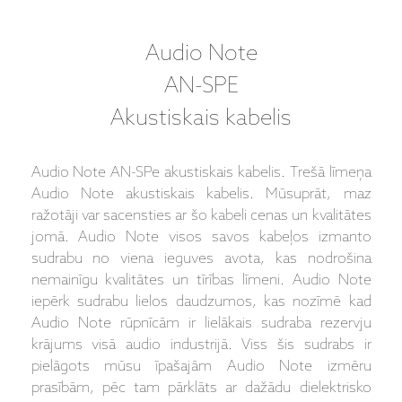
Audio Note
AN-SPE
Akustiskais kabelis
Audio Note AN-SPe akustiskais kabelis. Trešā līmeņa
Audio Note akustiskais kabelis. Mūsuprāt, maz
ražotāji var sacensties ar šo kabeli cenas un kvalitātes
jomā. Audio Note visos savos kabeļos izmanto
sudrabu no viena ieguves avota, kas nodrošina
nemainīgu kvalitātes un tīrības līmeni. Audio Note
iepērk sudrabu lielos daudzumos, kas nozīmē kad
Audio Note rūpnīcām ir lielākais sudraba rezervju
krājums visā audio industrijā. Viss šis sudrabs ir
pielāgots mūsu īpašajām Audio Note izmēru
prasībām, pēc tam pārklāts ar dažādu dielektrisko