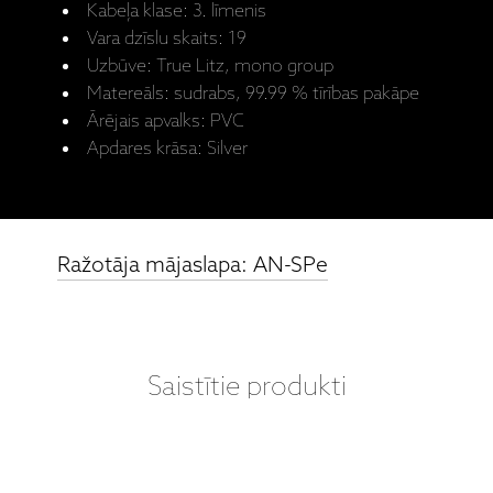
Kabeļa klase: 3. līmenis
Vara dzīslu skaits: 19
Uzbūve: True Litz, mono group
Matereāls: sudrabs, 99.99 % tīrības pakāpe
Ārējais apvalks: PVC
Apdares krāsa: Silver
Ražotāja mājaslapa: AN-SPe
Saistītie produkti