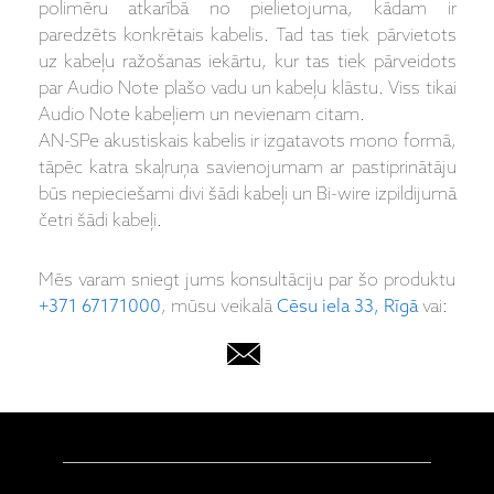
polimēru atkarībā no pielietojuma, kādam ir
paredzēts konkrētais kabelis. Tad tas tiek pārvietots
uz kabeļu ražošanas iekārtu, kur tas tiek pārveidots
par Audio Note plašo vadu un kabeļu klāstu. Viss tikai
Audio Note kabeļiem un nevienam citam.
AN-SPe akustiskais kabelis ir izgatavots mono formā,
tāpēc katra skaļruņa savienojumam ar pastiprinātāju
būs nepieciešami divi šādi kabeļi un Bi-wire izpildijumā
četri šādi kabeļi.
Mēs varam sniegt jums konsultāciju par šo produktu
+371 67171000
, mūsu veikalā
Cēsu iela 33, Rīgā
vai: