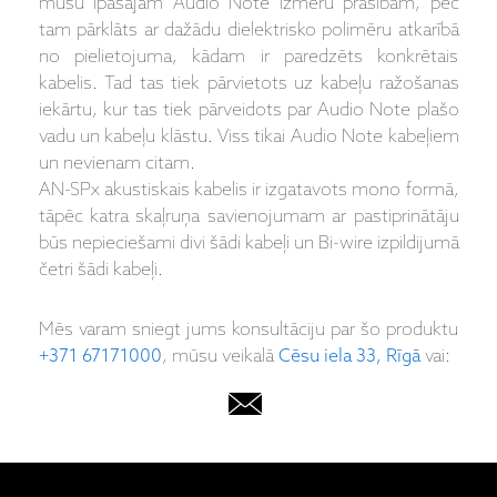
mūsu īpašajām Audio Note izmēru prasībām, pēc
tam pārklāts ar dažādu dielektrisko polimēru atkarībā
no pielietojuma, kādam ir paredzēts konkrētais
kabelis. Tad tas tiek pārvietots uz kabeļu ražošanas
iekārtu, kur tas tiek pārveidots par Audio Note plašo
vadu un kabeļu klāstu. Viss tikai Audio Note kabeļiem
un nevienam citam.
AN-SPx akustiskais kabelis ir izgatavots mono formā,
tāpēc katra skaļruņa savienojumam ar pastiprinātāju
būs nepieciešami divi šādi kabeļi un Bi-wire izpildijumā
četri šādi kabeļi.
Mēs varam sniegt jums konsultāciju par šo produktu
+371 67171000
, mūsu veikalā
Cēsu iela 33, Rīgā
vai: