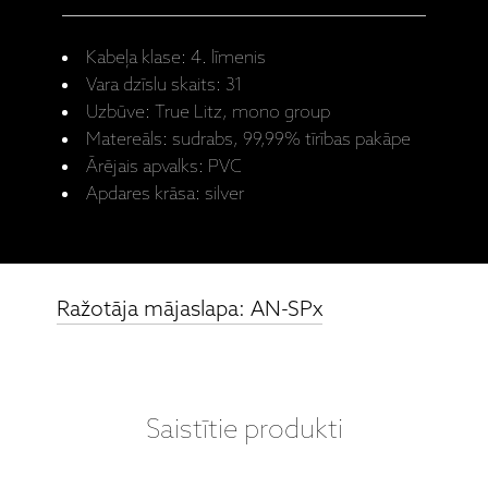
Kabeļa klase: 4. līmenis
Vara dzīslu skaits: 31
Uzbūve: True Litz, mono group
Matereāls: sudrabs, 99,99% tīrības pakāpe
Ārējais apvalks: PVC
Apdares krāsa: silver
Ražotāja mājaslapa: AN-SPx
Saistītie produkti