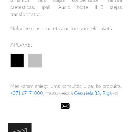
izmantoti vara folijas kondensatori, tantāla
pretestības, īpaši Audio Note IHiB izejas
transformatori.
Noformējums - matēts alumīnijs vai melni lakots.
APDARE:
Mēs varam sniegt jums konsultāciju par šo produktu
+371 67171000
, mūsu veikalā
Cēsu iela 33, Rīgā
vai: