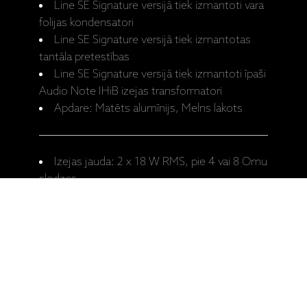
Line SE Signature versijā tiek izmantoti vara
folijas kondensatori
Line SE Signature versijā tiek izmantotas
tantāla pretestības
Line SE Signature versijā tiek izmantoti īpaši
Audio Note IHiB izejas transformatori
Apdare: Matēts alumīnijs, Melns lakots
Izejas jauda: 2 x 18 W RMS, pie 4 vai 8 Omu
slodzes
Balanss starp kanāliem: +/- 0.3 dB
Ieejas: 4 x Line (ieskaitot Tape In), RCA, 1 x
Phono (MC), RCA
Izejas: 1 x Tape Out, RCA
Line ieeju jutīgums: 300 mV (pie pilnas
jaudas)
Phono (MM) ieejas jutīgums: 3 mV