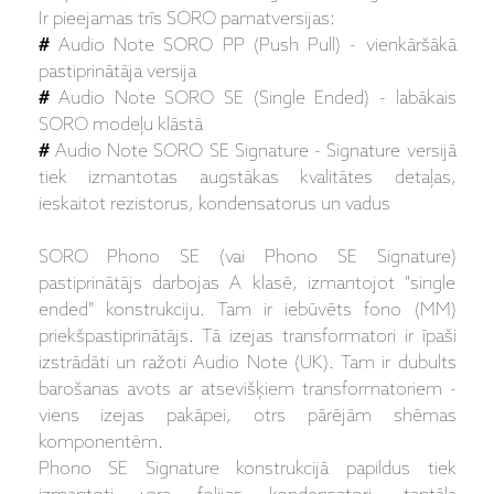
Ir pieejamas trīs SORO pamatversijas:
#
Audio Note SORO PP (Push Pull) - vienkāršākā
pastiprinātāja versija
#
Audio Note SORO SE (Single Ended) - labākais
SORO modeļu klāstā
#
Audio Note SORO SE Signature - Signature versijā
tiek izmantotas augstākas kvalitātes detaļas,
ieskaitot rezistorus, kondensatorus un vadus
SORO Phono SE (vai Phono SE Signature)
pastiprinātājs darbojas A klasē, izmantojot "single
ended" konstrukciju. Tam ir iebūvēts fono (MM)
priekšpastiprinātājs. Tā izejas transformatori ir īpaši
izstrādāti un ražoti Audio Note (UK). Tam ir dubults
barošanas avots ar atsevišķiem transformatoriem -
viens izejas pakāpei, otrs pārējām shēmas
komponentēm.
Phono SE Signature konstrukcijā papildus tiek