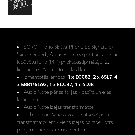
SORO Phono SE (vai Phono SE Signature) -
"single ended", A klases stereo pastiprinātājs ar
iebūvētu fono (MM) priekšpastiprinātāju. 2.
līmenis pēc Audio Note klasifikatora
Izmantotās lampas:
1 x ECC82, 2 x 6SL7, 4
x 5881/6L6G, 1 x ECC82, 1 x 6DJ8
Audio Note plānas folijas / papīra un eļļas
kondensatori
Audio Note izejas transformatori
Dubults barošanas avots ar atsevišķiem
transformatoriem - viens izejas pakāpei, otrs
pārējām shēmas komponentēm