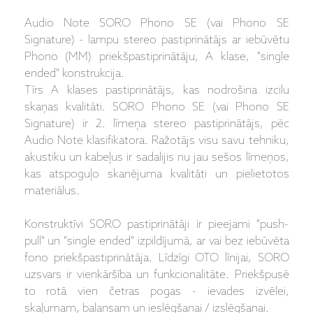
Audio Note SORO Phono SE (vai Phono SE
Signature) - lampu stereo pastiprinātājs ar iebūvētu
Phono (MM) priekšpastiprinātāju, A klase, "single
ended" konstrukcija.
Tīrs A klases pastiprinātājs, kas nodrošina izcilu
skaņas kvalitāti. SORO Phono SE (vai Phono SE
Signature) ir 2. līmeņa stereo pastiprinātājs, pēc
Audio Note klasifikatora. Ražotājs visu savu tehniku,
akustiku un kabeļus ir sadalijis nu jau sešos līmeņos,
kas atspoguļo skanējuma kvalitāti un pielietotos
materiālus.
Konstruktīvi SORO pastiprinātāji ir pieejami "push-
pull" un "single ended" izpildījumā, ar vai bez iebūvēta
fono priekšpastiprinātāja. Līdzīgi OTO līnijai, SORO
uzsvars ir vienkāršība un funkcionalitāte. Priekšpusē
to rotā vien četras pogas - ievades izvēlei,
skaļumam, balansam un ieslēgšanai / izslēgšanai.