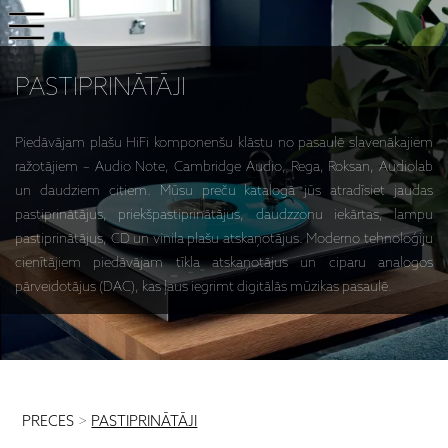
PASTIPRINĀTĀJI
Piedāvājam plašu HiFi komponenšu klāstu no pasaulē slavenākajiem
ražotājiem – Audio Note, Cambridge Audio, Rega, Roksan, Audiolab
un daudziem citiem. Mūsu preču katalogā jūs atradīsiet jaudas
pastiprinātājus, priekšpastiprinātājus, daudzzonu iekārtas, lampu
pastiprinātājus, CD un vinila plašu atskaņotājus. Moderno tehnoloģiju
cienītājiem piedāvājam tīkla atskaņotājus un ciparu analogos
pārveidotājus (DAC), kas ļaus iegrimt digitālās mūzikas pasaulē.
PRECES
>
PASTIPRINĀTĀJI