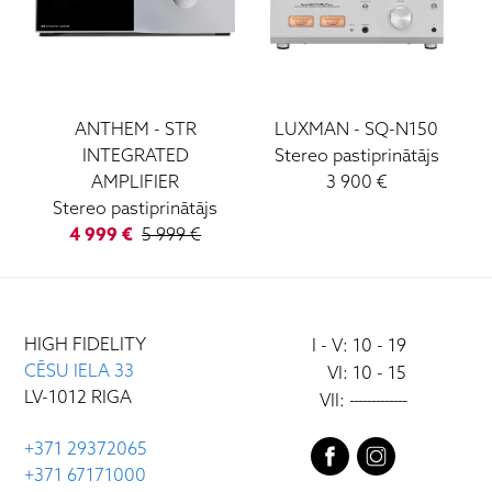
ANTHEM
-
STR
LUXMAN
-
SQ-N150
INTEGRATED
Stereo pastiprinātājs
AMPLIFIER
3 900
€
Stereo pastiprinātājs
4 999
€
5 999
€
HIGH FIDELITY
I - V: 10 - 19
CĒSU IELA 33
VI: 10 - 15
LV-1012 RIGA
VII:
-------------
+371 29372065
+371 67171000