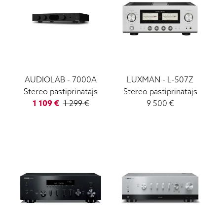
AUDIOLAB
-
7000A
LUXMAN
-
L-507Z
Stereo pastiprinātājs
Stereo pastiprinātājs
1 109
€
1 299
€
9 500
€