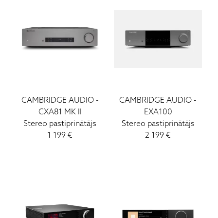
Ruark Audio
Ortofon DJ
ATC
Lockwood
Loewe
Wharfedale
Yamaha
CAMBRIDGE AUDIO
-
CAMBRIDGE AUDIO
-
CXA81 MK II
EXA100
Stereo pastiprinātājs
Stereo pastiprinātājs
1 199
€
2 199
€