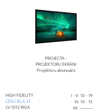
Ruark Audio
Ortofon DJ
ATC
Lockwood
Loewe
Wharfedale
Yamaha
PROJECTA
-
PROJEKTORU EKRĀNI
Projektoru aksesuārs
HIGH FIDELITY
I - V: 10 - 19
CĒSU IELA 33
VI: 10 - 15
LV-1012 RIGA
VII:
-------------