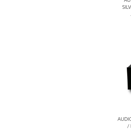
AU
SIL
AUDI
/