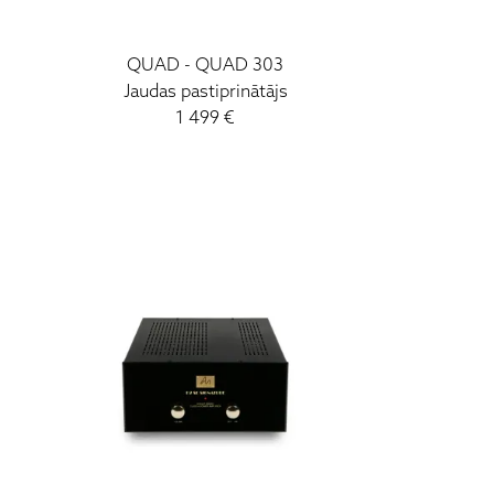
QUAD
-
QUAD 303
Jaudas pastiprinātājs
1 499
€