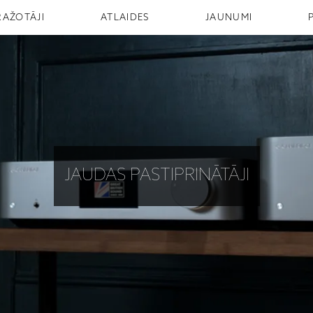
RAŽOTĀJI
ATLAIDES
JAUNUMI
JAUDAS PASTIPRINĀTĀJI