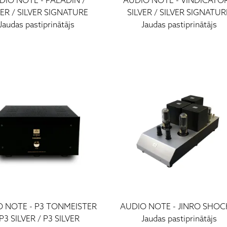
DIO NOTE
-
PALADIN /
AUDIO NOTE
-
VINDICATOR
VER / SILVER SIGNATURE
SILVER / SILVER SIGNATUR
Jaudas pastiprinātājs
Jaudas pastiprinātājs
O NOTE
-
P3 TONMEISTER
AUDIO NOTE
-
JINRO SHO
 P3 SILVER / P3 SILVER
Jaudas pastiprinātājs