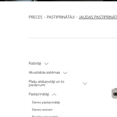
PRECES
>
PASTIPRINĀTĀJI
>
JAUDAS PASTIPRINĀT
Ražotāji
Audiolab
Akustiskās sistēmas
Audio Note
Grīdas akustika
Plašu atskaņotāji un to
piederumi
Anthem
Plaukta akustika
Vinila plašu atskaņotāji
AM Clean Sound
Pastiprinātāji
Centra akustika
Fono priekšpastiprinātāji
Audioquest
Stereo pastiprinātāji
Sienas akustika
Vinila plašu atskaņotāju galviņas
Blok
Stereo resīveri
Sabvūferi
Apkopes instrumenti
Bluesound