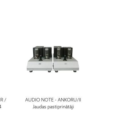
R /
AUDIO NOTE
-
ANKORU/II
4
Jaudas pastiprinātāji