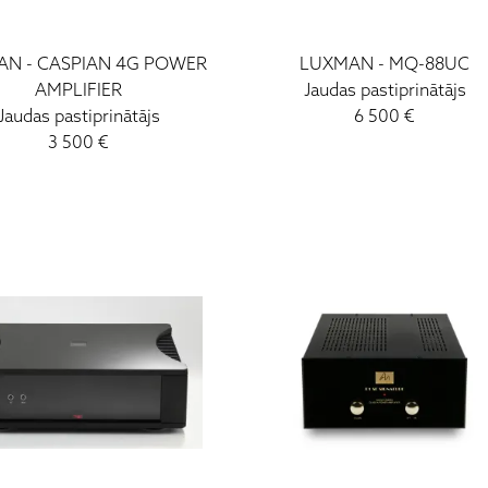
AN
-
CASPIAN 4G POWER
LUXMAN
-
MQ-88UC
AMPLIFIER
Jaudas pastiprinātājs
Jaudas pastiprinātājs
6 500
€
3 500
€