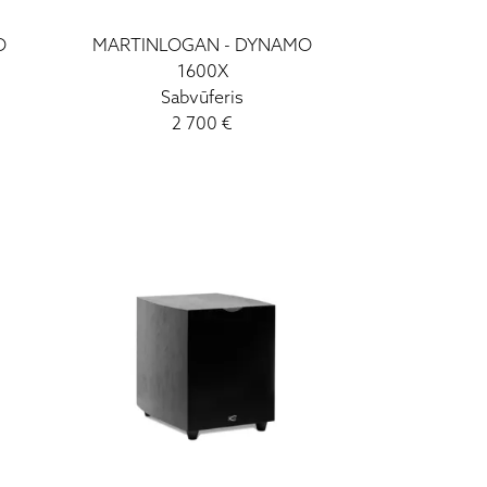
O
MARTINLOGAN
-
DYNAMO
1600X
Sabvūferis
2 700
€