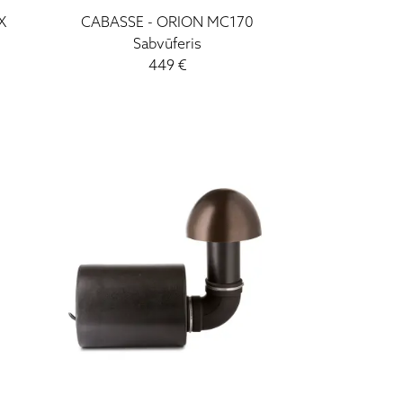
X
CABASSE
-
ORION MC170
Sabvūferis
449
€