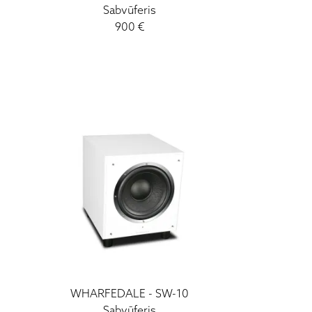
Sabvūferis
900
€
WHARFEDALE
-
SW-10
Sabvūferis