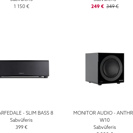
1 150
€
249
€
349
€
RFEDALE
-
SLIM BASS 8
MONITOR AUDIO
-
ANTH
Sabvūferis
W10
399
€
Sabvūferis