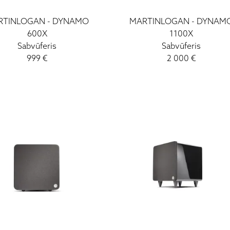
RTINLOGAN
-
DYNAMO
MARTINLOGAN
-
DYNAM
600X
1100X
Sabvūferis
Sabvūferis
999
€
2 000
€