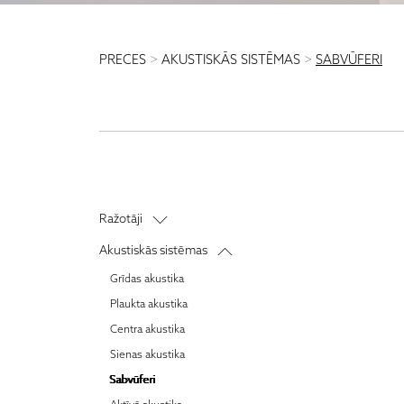
PRECES
>
AKUSTISKĀS SISTĒMAS
>
SABVŪFERI
Ražotāji
Audiolab
Akustiskās sistēmas
Audio Note
Grīdas akustika
Anthem
Plaukta akustika
AM Clean Sound
Centra akustika
Audioquest
Sienas akustika
Blok
Sabvūferi
Bluesound