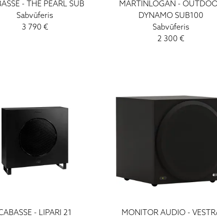
BASSE
-
THE PEARL SUB
MARTINLOGAN
-
OUTDO
Sabvūferis
DYNAMO SUB100
3 790
€
Sabvūferis
2 300
€
CABASSE
-
LIPARI 21
MONITOR AUDIO
-
VESTR