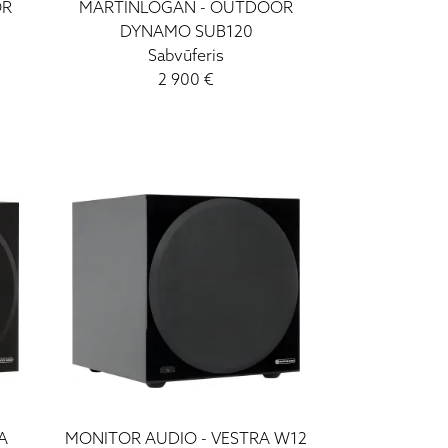
OR
MARTINLOGAN
-
OUTDOOR
DYNAMO SUB120
Sabvūferis
2 900
€
A
MONITOR AUDIO
-
VESTRA W12