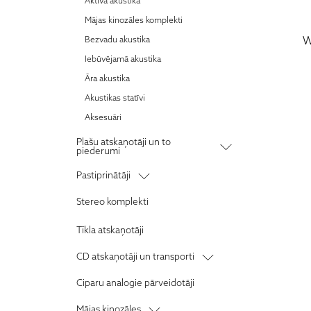
Aktīvā akustika
Cabasse
Mājas kinozāles komplekti
Cambridge Audio
W
Bezvadu akustika
Denon
Iebūvējamā akustika
ECM Records
Āra akustika
Lithe Audio
Akustikas statīvi
LEAK
Aksesuāri
Jersika Records
Plašu atskaņotāji un to
piederumi
JVC
KLH
Vinila plašu atskaņotāji
Pastiprinātāji
Luxman
Fono priekšpastiprinātāji
Stereo pastiprinātāji
Stereo komplekti
MartinLogan
Vinila plašu atskaņotāju galviņas
Stereo resīveri
Tīkla atskaņotāji
Mission
Apkopes instrumenti
Priekšpastiprinātāji
Marantz
Tonearmi
CD atskaņotāji un transporti
Jaudas pastiprinātāji
Monitor Audio
Nomaiņas adatas
Daudzzonu / instalācijas pastiprinātāji
CD atskaņotāji
Ciparu analogie pārveidotāji
Ortofon
Ārējie barošanas bloki
Aksesuāri
CD transporti
Paradigm
Mājas kinozāles
Citi aksesuāri