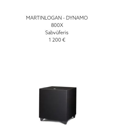
MARTINLOGAN
-
DYNAMO
800X
Sabvūferis
1 200
€