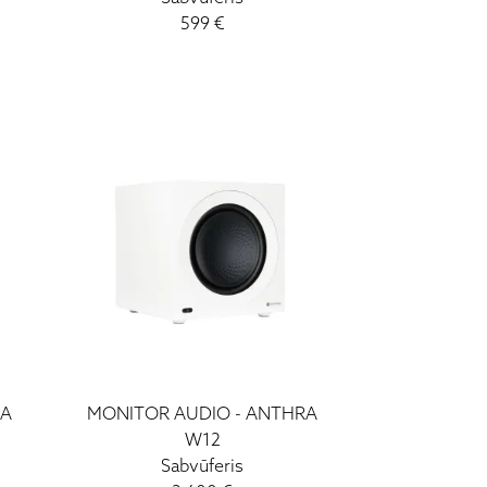
599
€
RA
MONITOR AUDIO
-
ANTHRA
W12
Sabvūferis