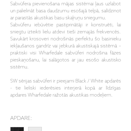
Sabvūfera pievienošana mājas sistēmai ļaus uzlabot
un palielināt basa daudzumu esošajā telpā, salīdzinot
ar parastās akustikas basu skaļruņu sniegumu.
Sabvūferu iebūvētie pastiprinātāji ir konstruēti, lai
sniegtu izteikti lielu atdevi tieši zemajās frekvencēs.
Savukārt krosoveri nodrošinās perfektu šo basinieku
iekļaušanos gandrīz vai jebkurā akustiskajā sistēmā –
praktiski visi Wharfedale sabvūferi nodrošina fāzes
pieskaņošanu, lai salāgotos ar jau esošo akustisko
sistēmu.
SW sērijas sabvūferi ir pieejami Black / White apdarēs
- tie lieliski iederēsies interjerā kopā ar līdzīgas
apdares Wharfedale ražotās akustikas modeļiem.
APDARE: