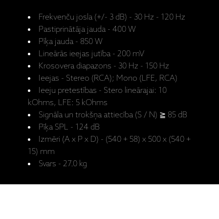
Frekvenču josla (+/- 3 dB) - 30 Hz - 120 Hz
Pastiprinātāja jauda - 400 W
Pīķa jauda - 850 W
Lineārās ieejas jutība - 200 mV
Krosovera diapazons - 30 Hz - 150 Hz
Ieejas - Stereo (RCA); Mono (LFE, RCA)
Ieeju pretestības - Stero lineārajai: 10
kOhms, LFE: 5 kOhms
Signāla un trokšņa attiecība (S / N) ≧ 85 dB
Pīķa SPL - 124 dB
Izmēri (A x P x D) - (540 + 58) x 500 x (540 +
15) mm
Svars - 27.0 kg
Ražotāja mājaslapa: SW-15