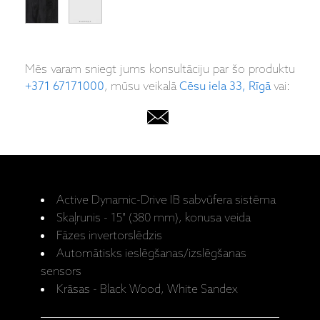
Mēs varam sniegt jums konsultāciju par šo produktu
+371 67171000
, mūsu veikalā
Cēsu iela 33, Rīgā
vai:
Active Dynamic-Drive IB sabvūfera sistēma
Skaļrunis - 15" (380 mm), konusa veida
Fāzes invertorslēdzis
Automātisks ieslēgšanas/izslēgšanas
sensors
Krāsas - Black Wood, White Sandex