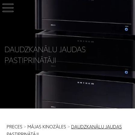
DAUDZKANĀLU JAUDAS
PASTIPRINĀTĀJI
PRECES
>
MĀJAS KINOZĀLES
>
DAUDZKANĀLU JAUDAS
PASTIPRINĀTĀJI