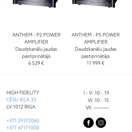
ANTHEM
-
P2 POWER
ANTHEM
-
P5 POWER
AMPLIFIER
AMPLIFIER
Daudzkanālu jaudas
Daudzkanālu jaudas
pastiprinātājs
pastiprinātājs
6 529
€
11 999
€
HIGH FIDELITY
I - V: 10 - 19
CĒSU IELA 33
VI: 10 - 15
LV-1012 RIGA
VII:
-------------
+371 29372065
+371 67171000