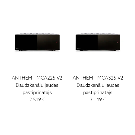
Vinila Plates (LP)
Konektori
Ruark Audio
Ortofon DJ
ATC
Lockwood
Loewe
Wharfedale
Yamaha
ANTHEM
-
MCA225 V2
ANTHEM
-
MCA325 V2
Daudzkanālu jaudas
Daudzkanālu jaudas
pastiprinātājs
pastiprinātājs
2 519
€
3 149
€