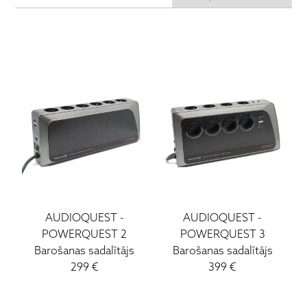
Ruark Audio
Ortofon DJ
ATC
Lockwood
Loewe
Wharfedale
Yamaha
AUDIOQUEST
-
AUDIOQUEST
-
POWERQUEST 2
POWERQUEST 3
Barošanas sadalītājs
Barošanas sadalītājs
299
€
399
€