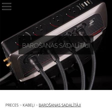
BAROŠANAS SADALĪTĀJI
PRECES
>
KABEĻI
>
BAROŠANAS SADALĪTĀJI