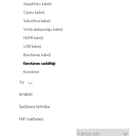
Daudzkanālu jaudas pastiprinātāji
Austiņu pastiprinātāji
JVC
Starpbloku kabeļi
Soundbar
Austiņu aksesuāri
KLH
Ciparu kabeļi
Projektori
Luxman
Sabvūfera kabeļi
Projektoru aksesuāri
MartinLogan
Vinila atskaņotāju kabeļi
Mission
HDMI kabeļi
Marantz
USB kabeļi
Monitor Audio
Barošanas kabeļi
Ortofon
Barošanas sadalītāji
Paradigm
Konektori
Projecta
TV
Pioneer
Televizori
Ieraksti
Quad
TV aksesuāri
Rega
Sadzīves tehnika
Roksan
HiFi mēbeles
Sony
Vinila Plates (LP)