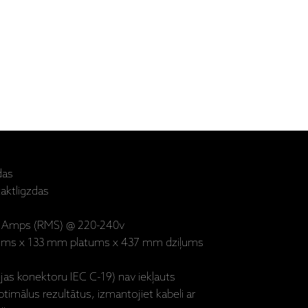
das
taktligzdas
6 Amps (RMS) @ 220-240v
ums x 133 mm platums x 437 mm dziļums
eejas konektoru IEC C-19) nav iekļauts
ptimālus rezultātus, izmantojiet kabeli ar