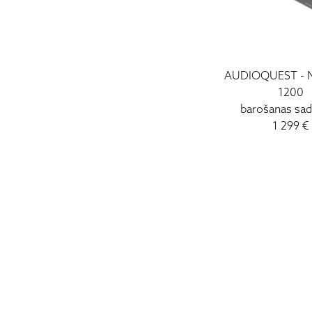
AUDIOQUEST - 
1200
barošanas sada
1 299 €
HIGH FIDELITY
CĒSU IELA 33
LV-1012 RIGA
+371 29372065
+371 67171000