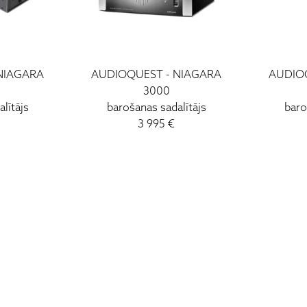
NIAGARA
AUDIOQUEST - NIAGARA
AUDIO
3000
lītājs
barošanas sadalītājs
baro
3 995 €
I - V: 10 - 19
VI: 10 - 15
VII:
-------------