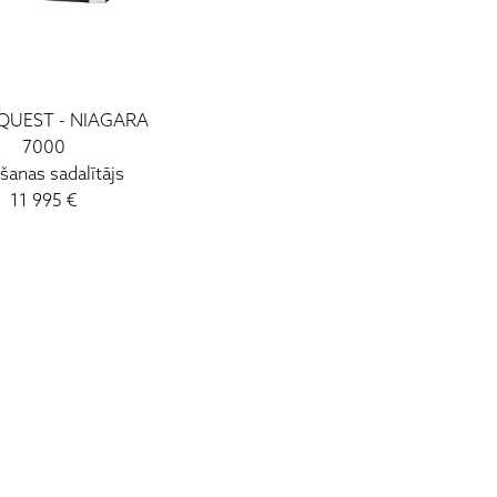
QUEST - NIAGARA
7000
šanas sadalītājs
11 995 €