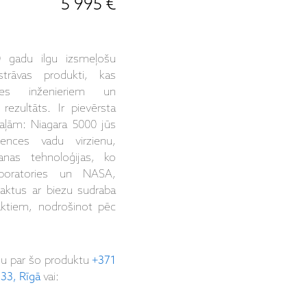
5 995 €
0 gadu ilgu izsmeļošu
trāvas produkti, kas
ides inženieriem un
rezultāts. Ir pievērsta
ļām: Niagara 5000 jūs
kvences vadu virzienu,
anas tehnoloģijas, ko
aboratories un NASA,
taktus ar biezu sudraba
taktiem, nodrošinot pēc
ju par šo produktu
+371
 33, Rīgā
vai: