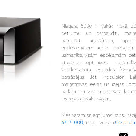
Niagara 5000 ir vairāk nekā 2
pētījumu un pārbaudītu maiņs
paredzēti audiofiliem, apra
profesionāliem audio lietotājiem 
uzmanība visām iespējamām deta
atradīsiet optimizētu radiofre
kondensatora iestrādes formēš
izstrādājusi Jet Propulsion L
maiņstrāvas ieejas un izejas kon
pārklājumu virs tīrības vara kon
iespējas ciešāku saķeri.
Mēs varam sniegt jums konsultāci
67171000
, mūsu veikalā
Cēsu iela