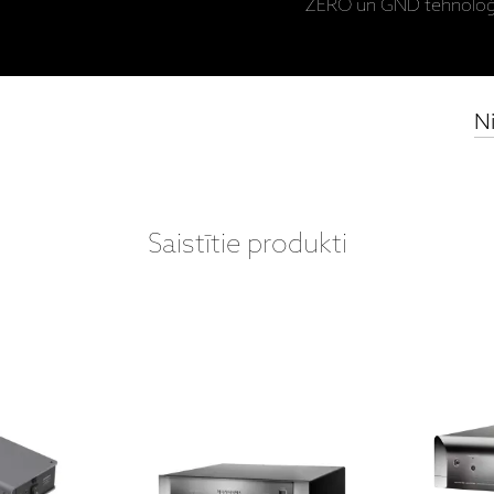
ZERO un GND tehnoloģ
N
Saistītie produkti