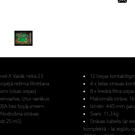
evel-X Vairāk nekā 23
12 Izejas kontaktligz
kopējā režīma filtrēšana
4 x lielas strāvas kon
umi (visas izejas)
8 x lineārā filtra izejas
invazīva; Iztur vairākus
Maksimālā strāva: 1
000A bez bojājumiem.
Izmēri: 445 mm gar
 Nodrošina strāvas
Svars: 11,3 kg
īdz 25 mS)
Strāvas kabelis (ar i
komplektā – lai iegūtu o