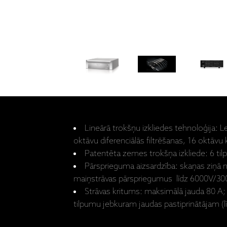
Lineārā trokšņu izkliedes tehnoloģija: L
oktāvu diferenciālās filtrēšanas, 16 oktāvu 
Patentēta zemes trokšņa izkliede: 6 tilp
Pārsprieguma aizsardzība: skaņas ziņā ne
maiņstrāvas pārspriegumus līdz 6000V/3
Strāvas kritums: maksimālā jauda 80 A;
tilpumu jebkuram jaudas pastiprinātājam (l