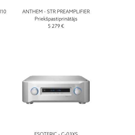
M10
ANTHEM
-
STR PREAMPLIFIER
Priekšpastiprinātājs
5 279
€
ESOTERIC
-
C-03XS