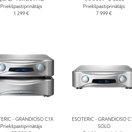
Priekšpastiprinātājs
Priekšpastiprinātājs
1 299
€
7 999
€
TERIC
-
GRANDIOSO C1X
ESOTERIC
-
GRANDIOSO C
Priekšpastiprinātājs
SOLO