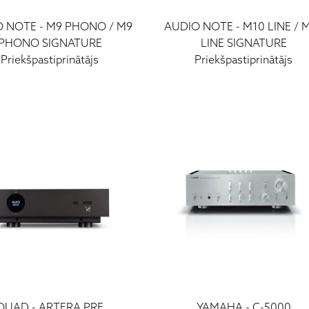
O NOTE
-
M9 PHONO / M9
AUDIO NOTE
-
M10 LINE / 
PHONO SIGNATURE
LINE SIGNATURE
Priekšpastiprinātājs
Priekšpastiprinātājs
QUAD
-
ARTERA PRE
YAMAHA
-
C-5000