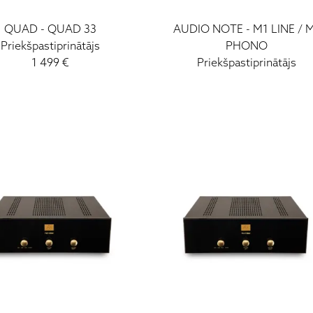
QUAD
-
QUAD 33
AUDIO NOTE
-
M1 LINE / 
Priekšpastiprinātājs
PHONO
1 499
€
Priekšpastiprinātājs