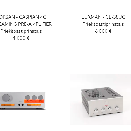
OKSAN
-
CASPIAN 4G
LUXMAN
-
CL-38UC
EAMING PRE-AMPLIFIER
Priekšpastiprinātājs
Priekšpastiprinātājs
6 000
€
4 000
€