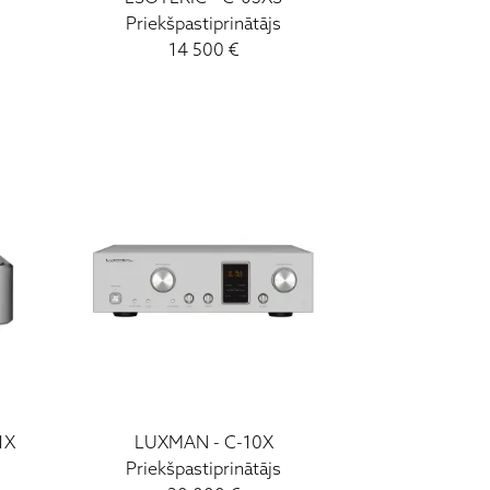
Priekšpastiprinātājs
14 500
€
1X
LUXMAN
-
C-10X
Priekšpastiprinātājs