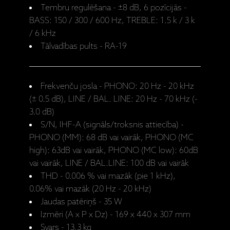
Tembru regulēšana - ±8 dB, 6 pozīcijās -
BASS: 150 / 300 / 600 Hz, TREBLE: 1.5 k / 3 k
/ 6 kHz
Tālvadības pults - RA-19
Frekvenču josla - PHONO: 20 Hz - 20 kHz
(± 0.5 dB), LINE / BAL. LINE: 20 Hz - 70 kHz (-
3.0 dB)
S/N, IHF-A (signāls/troksnis attiecība) -
PHONO (MM): 68 dB vai vairāk, PHONO (MC
high): 63dB vai vairāk, PHONO (MC low): 60dB
vai vairāk, LINE / BAL.LINE: 100 dB vai vairāk
THD - 0.006 % vai mazāk (pie 1 kHz),
0.06% vai mazāk (20 Hz - 20 kHz)
Jaudas patēriņš - 35 W
Izmēri (A x P x Dz) - 169 x 440 x 307 mm
Svars - 13.3 kg