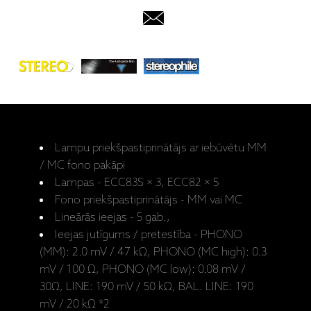
Lampu priekšpastiprinātājs ar iebūvētu MM
/ MC fono pakāpi
Lampas - ECC83S × 3, ECC82 × 5
Fono priekšpastiprinātājs - MM vai MC
Lineārās ieejas - 5 gab.,
Ieejas jutīgums / pretestība - PHONO
(MM): 2.0 mV / 47 kΩ, PHONO (MC high): 0.3
mV / 100 Ω, PHONO (MC low): 0.08 mV /
30Ω, LINE: 190 mV / 50 kΩ, BAL. LINE: 190
mV / 20 kΩ *2