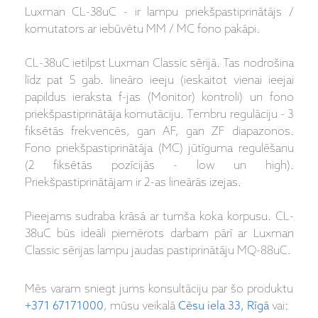
Luxman CL-38uC - ir lampu priekšpastiprinātājs /
komutators ar iebūvētu MM / MC fono pakāpi.
CL-38uC ietilpst Luxman Classic sērijā. Tas nodrošina
līdz pat 5 gab. lineāro ieeju (ieskaitot vienai ieejai
papildus ieraksta f-jas (Monitor) kontroli) un fono
priekšpastiprinātāja komutāciju. Tembru regulāciju - 3
fiksētās frekvencēs, gan AF, gan ZF diapazonos.
Fono priekšpastiprinātāja (MC) jūtīguma regulēšanu
(2 fiksētās pozīcijās - low un high).
Priekšpastiprinātājam ir 2-as lineārās izejas.
Pieejams sudraba krāsā ar tumša koka korpusu. CL-
38uC būs ideāli piemērots darbam pārī ar Luxman
Classic sērijas lampu jaudas pastiprinātāju MQ-88uC.
Mēs varam sniegt jums konsultāciju par šo produktu
+371 67171000
, mūsu veikalā
Cēsu iela 33, Rīgā
vai: