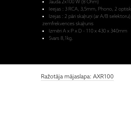
Jauda 2x100 W (8 Ohm)
Ieejas : 3 RCA, 3,5mm, Phono, 2 optisk
Izejas : 2 pāri skaļruņi (ar A/B selektor
zemfrekvences skaļrunis
Izmēri A x P x D - 110 x 430 x 340mm
Svars 8,1kg.
Ražotāja mājaslapa: AXR100