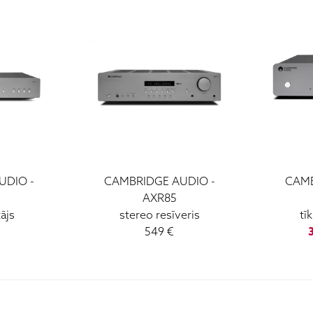
UDIO -
CAMBRIDGE AUDIO -
CAMB
AXR85
ājs
stereo resīveris
tī
549 €