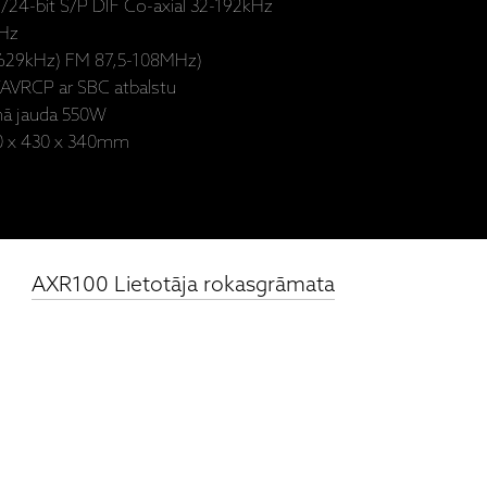
/24-bit S/P DIF Co-axial 32-192kHz
kHz
1629kHz) FM 87,5-108MHz)
AVRCP ar SBC atbalstu
mā jauda 550W
10 x 430 x 340mm
AXR100 Lietotāja rokasgrāmata