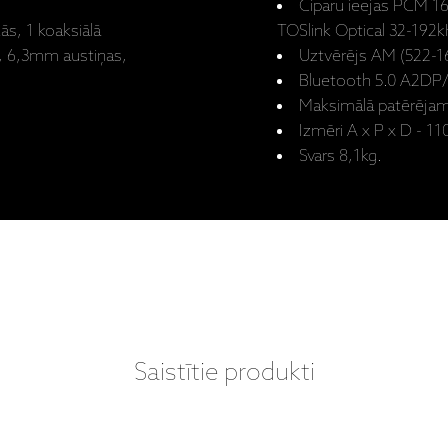
Ciparu ieejas PCM 16
ās, 1 koaksiālā
TOSlink Optical 32-192
u), 6,3mm austiņas,
Uztvērējs AM (522-
Bluetooth 5.0 A2DP/
Maksimālā patērēja
Izmēri A x P x D - 1
Svars 8,1kg.
Saistītie produkti