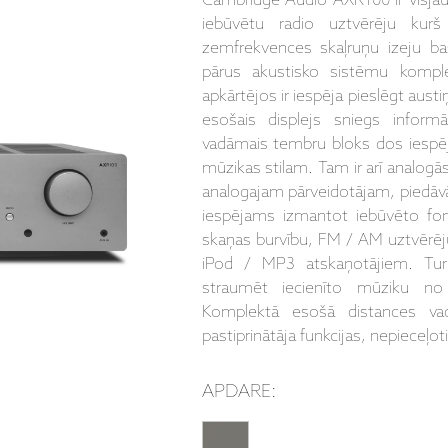
Cambridge Audio AXR100 ir visjaudī
iebūvētu radio uztvērēju kur
zemfrekvences skaļruņu izeju ba
pārus akustisko sistēmu kompl
apkārtējos ir iespēja pieslēgt aus
esošais displejs sniegs informā
vadāmais tembru bloks dos iespē
mūzikas stilam. Tam ir arī analogās
analogajam pārveidotājam, piedāvā 
iespējams izmantot iebūvēto fono
skaņas burvību, FM / AM uztvērēj
iPod / MP3 atskaņotājiem. Turk
straumēt iecienīto mūziku no 
Komplektā esošā distances vad
pastiprinātāja funkcijas, nepieceļot
APDARE: