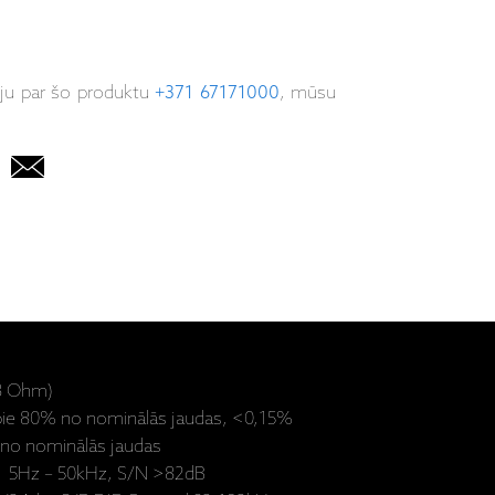
iju par šo produktu
+371 67171000
, mūsu
(8 Ohm)
ie 80% no nominālās jaudas, <0,15%
no nominālās jaudas
s 5Hz – 50kHz, S/N >82dB