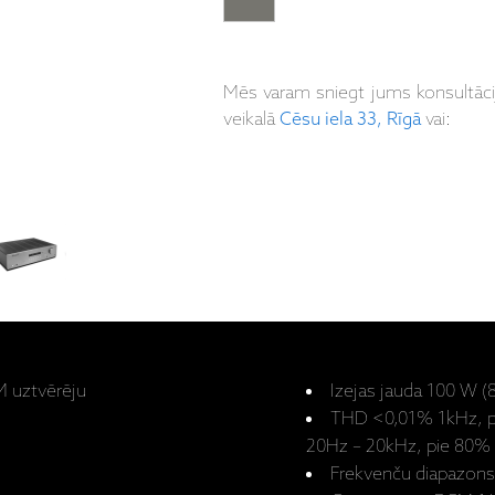
Mēs varam sniegt jums konsultāc
veikalā
Cēsu iela 33, Rīgā
vai:
M uztvērēju
Izejas jauda 100 W 
THD <0,01% 1kHz, p
20Hz – 20kHz, pie 80% 
Frekvenču diapazon