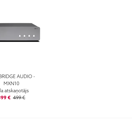
RIDGE AUDIO -
MXN10
kla atskaņotājs
399 €
499 €