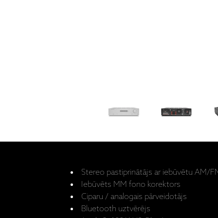
Stereo pastiprinātājs ar iebūvētu AM/F
Iebūvēts MM fono korektors
Ciparu / analogais pārveidotājs
Bluetooth uztvērējs