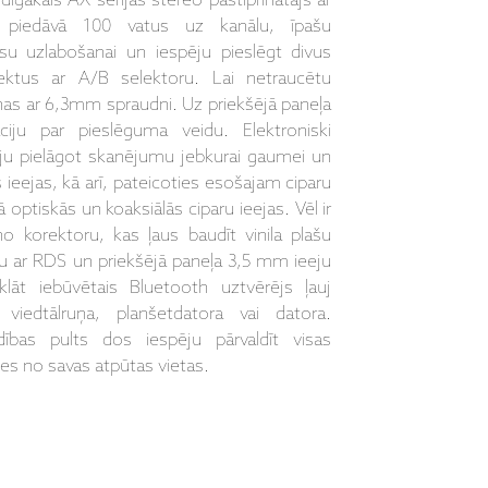
gākais AX sērijas stereo pastiprinātājs ar
š piedāvā 100 vatus uz kanālu, īpašu
su uzlabošanai un iespēju pieslēgt divus
ektus ar A/B selektoru. Lai netraucētu
tiņas ar 6,3mm spraudni. Uz priekšējā paneļa
ciju par pieslēguma veidu. Elektroniski
ju pielāgot skanējumu jebkurai gaumei un
 ieejas, kā arī, pateicoties esošajam ciparu
optiskās un koaksiālās ciparu ieejas. Vēl ir
 korektoru, kas ļaus baudīt vinila plašu
u ar RDS un priekšējā paneļa 3,5 mm ieeju
lāt iebūvētais Bluetooth uztvērējs ļauj
viedtālruņa, planšetdatora vai datora.
ības pults dos iespēju pārvaldīt visas
ies no savas atpūtas vietas.