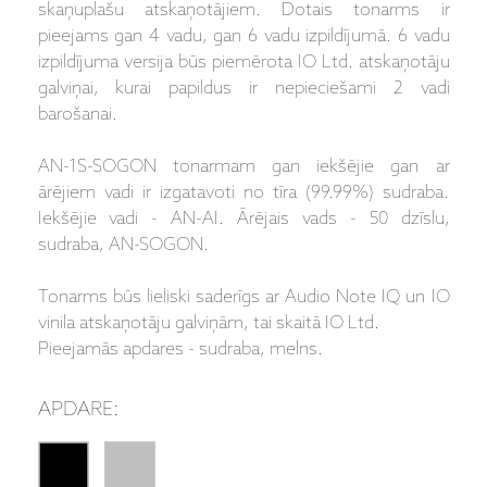
skaņuplašu atskaņotājiem. Dotais tonarms ir
pieejams gan 4 vadu, gan 6 vadu izpildījumā. 6 vadu
izpildījuma versija būs piemērota IO Ltd. atskaņotāju
galviņai, kurai papildus ir nepieciešami 2 vadi
barošanai.
AN-1S-SOGON tonarmam gan iekšējie gan ar
ārējiem vadi ir izgatavoti no tīra (99.99%) sudraba.
Iekšējie vadi - AN-AI. Ārējais vads - 50 dzīslu,
sudraba, AN-SOGON.
Tonarms būs lieliski saderīgs ar Audio Note IQ un IO
vinila atskaņotāju galviņām, tai skaitā IO Ltd.
Pieejamās apdares - sudraba, melns.
APDARE: