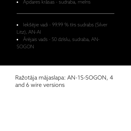
Apdares krāsas - sudraba, melns
Iekšējie vadi - 99.99 % tīrs sudrabs (Silver
Litz), AN-AI
Ārējais vads - 50 dzīslu, sudraba, AN-
SOGON
Ražotāja mājaslapa: AN-1S-SOGON, 4
and 6 wire versions
Saistītie produkti