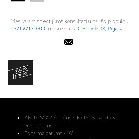
Mēs varam sniegt jums konsultāciju par šo produktu
+371 67171000
, mūsu veikalā
Cēsu iela 33, Rīgā
vai:
AN-1S-SOGON - Audio Note izstrādāts 5
līmeņa tonarms
Tonarma garums - 10"