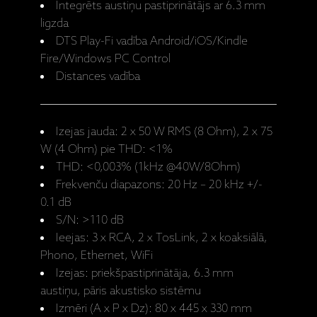
Integrēts austiņu pastiprinātājs ar 6.3 mm
ligzda
DTS Play-Fi vadība Android/iOS/Kindle
Fire/Windows PC Control
Distances vadība
Izejas jauda: 2 x 50 W RMS (8 Ohm), 2 x 75
W (4 Ohm) pie THD: <1%
THD: <0,003% (1kHz @40W/8Ohm)
Frekvenču diapazons: 20 Hz – 20 kHz +/-
0.1 dB
S/N: >110 dB
Ieejas: 3 x RCA, 2 x TosLink, 2 x koaksiālā,
Phono, Ethernet, WiFi
Izejas: priekšpastiprinātāja, 6.3 mm
austiņu, pāris akustisko sistēmu
Izmēri (A x P x Dz): 80 x 445 x 330 mm