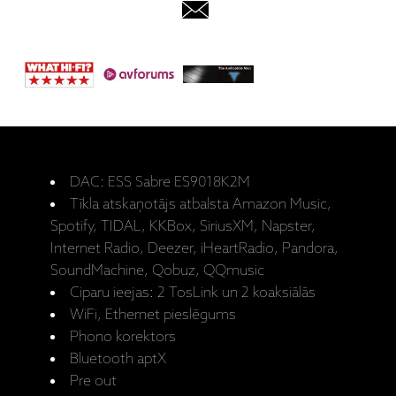
DAC: ESS Sabre ES9018K2M
Tīkla atskaņotājs atbalsta Amazon Music,
Spotify, TIDAL, KKBox, SiriusXM, Napster,
Internet Radio, Deezer, iHeartRadio, Pandora,
SoundMachine, Qobuz, QQmusic
Ciparu ieejas: 2 TosLink un 2 koaksiālās
WiFi, Ethernet pieslēgums
Phono korektors
Bluetooth aptX
Pre out