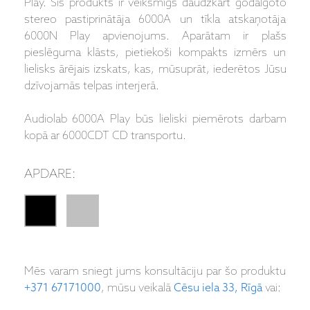
Play. Šis produkts ir veiksmīgs daudzkārt godalgoto
stereo pastiprinātāja 6000A un tīkla atskaņotāja
6000N Play apvienojums. Aparātam ir plašs
pieslēguma klāsts, pietiekoši kompakts izmērs un
lielisks ārējais izskats, kas, mūsuprāt, iederētos Jūsu
dzīvojamās telpas interjerā.
Audiolab 6000A Play būs lieliski piemērots darbam
kopā ar 6000CDT CD transportu.
APDARE:
Mēs varam sniegt jums konsultāciju par šo produktu
+371 67171000
, mūsu veikalā
Cēsu iela 33, Rīgā
vai: