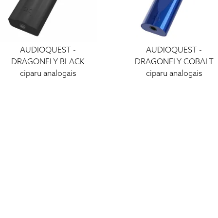
AUDIOQUEST -
AUDIOQUEST -
DRAGONFLY BLACK
DRAGONFLY COBALT
ciparu analogais
ciparu analogais
pārveidotājs
pārveidotājs
89 €
129 €
199 €
349 €
I - V: 10 - 19
VI: 10 - 15
VII:
-------------