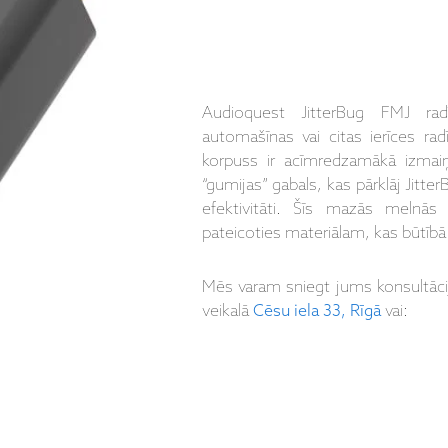
Audioquest JitterBug FMJ radī
automašīnas vai citas ierīces ra
korpuss ir acīmredzamākā izmaiņ
“gumijas” gabals, kas pārklāj JitterB
efektivitāti. Šīs mazās melnās “
pateicoties materiālam, kas būtībā 
Mēs varam sniegt jums konsultāc
veikalā
Cēsu iela 33, Rīgā
vai: