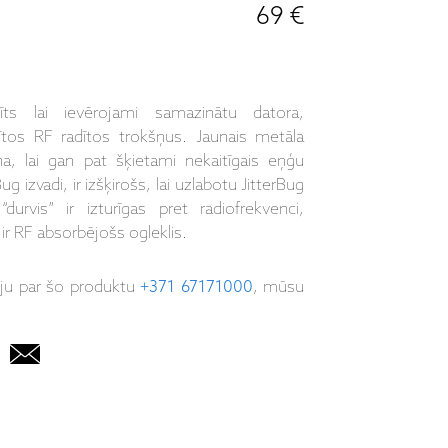
69 €
ts lai ievērojami samazinātu datora,
dītos RF radītos trokšņus. Jaunais metāla
a, lai gan pat šķietami nekaitīgais eņģu
ug izvadi, ir izšķirošs, lai uzlabotu JitterBug
durvis” ir izturīgas pret radiofrekvenci,
ir RF absorbējošs ogleklis.
iju par šo produktu
+371 67171000
, mūsu