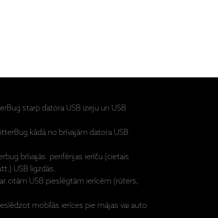
tterBug starp datora USB izeju un USB
 JitterBug kādā no brīvajām datora USB
erbug brīvajās perifērijas ierīču (cietais
tt.) USB ligzdās.
 ar citām USB pieslēgtām ierīcēm (rūters,
pieslēdzot mobīlās ierīces pie mājas vai auto