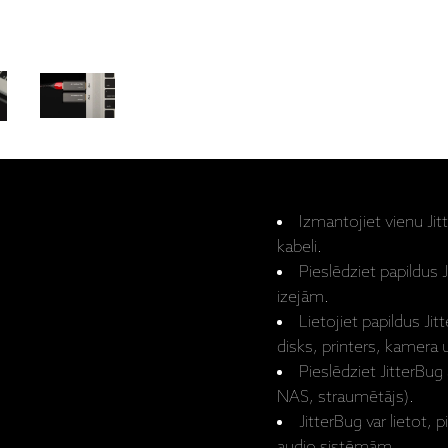
Izmantojiet vienu Ji
kabeli.
Pieslēdziet papildus
izejām.
Lietojiet papildus Jitt
disks, printers, kamera u
Pieslēdziet JitterBug
NAS, straumētājs).
JitterBug var lietot, 
audio sistēmām