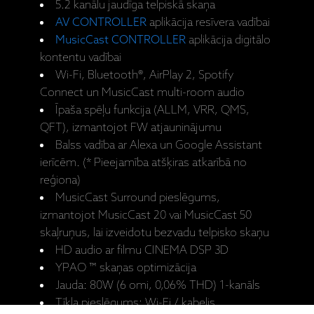
5.2 kanālu jaudīga telpiskā skaņa
AV CONTROLLER
aplikācija resīvera vadībai
MusicCast CONTROLLER
aplikācija digitālo
kontentu vadībai
Wi-Fi, Bluetooth®, AirPlay 2, Spotify
Connect un MusicCast multi-room audio
Īpaša spēļu funkcija (ALLM, VRR, QMS,
QFT), izmantojot FW atjauninājumu
Balss vadība ar Alexa un Google Assistant
ierīcēm. (* Pieejamība atšķiras atkarībā no
reģiona)
MusicCast Surround pieslēgums,
izmantojot MusicCast 20 vai MusicCast 50
skaļruņus, lai izveidotu bezvadu telpisko skaņu
HD audio ar filmu CINEMA DSP 3D
YPAO ™ skaņas optimizācija
Jauda: 80W (6 omi, 0,06% THD) 1-kanāls
Tīkla pieslēgums: Wi-Fi / kabelis