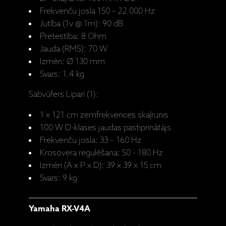
Frekvenču josla 150 – 22 000 Hz
Jutība (1v @ 1m): 90 dB
Pretestība: 8 Ohm
Jauda (RMS): 70 W
Izmēri: Ø 130 mm
Svars: 1.4 kg
Sabvūfers Lipari (1):
1 x 121 cm zemfrekvences skaļrunis
100 W D-klases jaudas pastiprinātājs
Frekvenču josla: 33 – 160 Hz
Krosovera regulēšana: 50 - 180 Hz
Izmēri (A x P x D): 39 x 39 x 15 cm
Svars: 9 kg
Yamaha RX-V4A