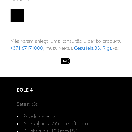
APDARE:
Mēs varam sniegt jums konsultāciju par šo produktu
+371 67171000
, mūsu veikalā
Cēsu iela 33, Rīgā
vai:
EOLE 4
Satelīti (5):
2-joslu sistēma
AF-skaļrunis: 29 mm soft dome
ZF-skaļrunis: 100 mm P2C