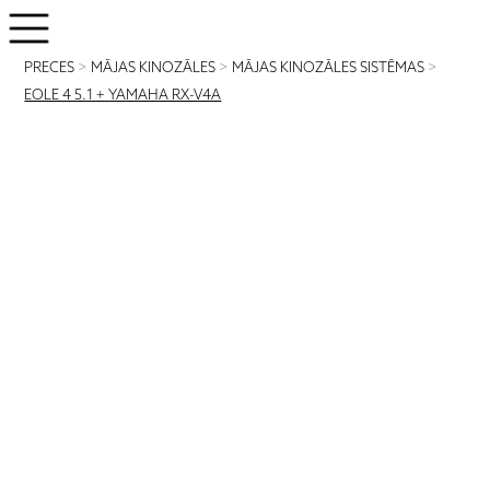
PRECES
>
MĀJAS KINOZĀLES
>
MĀJAS KINOZĀLES SISTĒMAS
>
EOLE 4 5.1 + YAMAHA RX-V4A