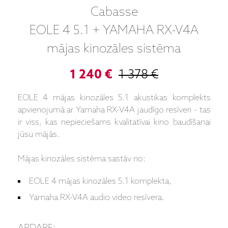
Cabasse
EOLE 4 5.1 + YAMAHA RX-V4A
mājas kinozāles sistēma
1 240 €
1 378 €
EOLE 4 mājas kinozāles 5.1 akustikas komplekts
apvienojumā ar Yamaha RX-V4A jaudīgo resīveri - tas
ir viss, kas nepieciešams kvalitatīvai kino baudīšanai
jūsu mājās.
Mājas kinozāles sistēma sastāv no:
EOLE 4 mājas kinozāles 5.1 komplekta,
Yamaha RX-V4A audio video resīvera.