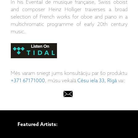
In his Éventail de musique française, Swiss oboist
and composer Heinz Holliger traverses a broad
selection of French works for oboe and piano in a
multichromatic programme of early 20th century
music.
Mēs varam sniegt jums konsultāciju par šo produktu
+371 67171000
, mūsu veikalā
Cēsu iela 33, Rīgā
vai:
Featured Artists: