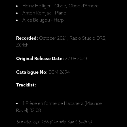
Heinz Holliger - Oboe, Oboe d'Amore
Anton Kernjak - Piano
Alice Belugou - Harp
Recorded:
October 2021, Radio Studio DRS,
Zürich
Original Release Date:
22.09.2023
Catalogue No:
ECM 2694
Tracklist:
1 Pièce en forme de Habanera (Maurice
Ravel) 03:08
Sonate, op. 166 (Camille Saint-Saëns)