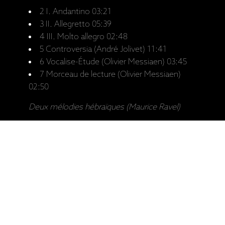
2 I. Andantino 03:21
3 II. Allegretto 05:39
4 III. Molto allegro 02:48
5 Controversia (André Jolivet) 11:41
6 Vocalise-Étude (Olivier Messiaen) 03:45
7 Morceau de lecture (Olivier Messiaen)
02:50
Deux mélodies hébraïques (Maurice Ravel)
8 Kaddisch 04:55
9 Vocalise-Étude "Air", op. 105 (Darius
Milhaud) 01:18
10 Syrinx (Claude Debussy) 02:53
11 Le repos de Tityre, op. 216/10 (Charles
Koechlin) 03:46
12 Chant pour les piroguiers de l'Orénoque
(André Jolivet) 02:43