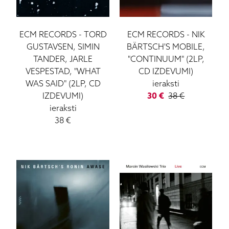
ECM RECORDS
-
TORD
ECM RECORDS
-
NIK
GUSTAVSEN, SIMIN
BÄRTSCH'S MOBILE,
TANDER, JARLE
"CONTINUUM" (2LP,
VESPESTAD, "WHAT
CD IZDEVUMI)
WAS SAID" (2LP, CD
ieraksti
IZDEVUMI)
30
€
38
€
ieraksti
38
€