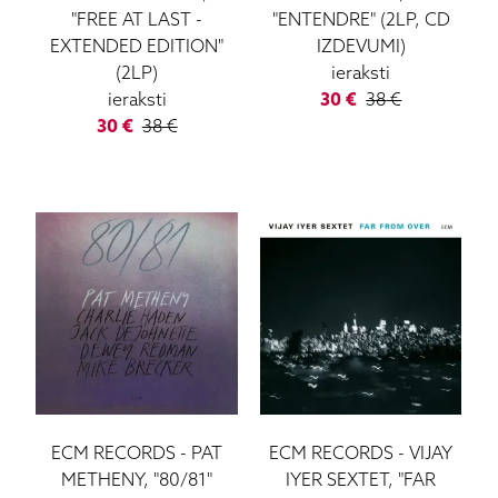
"FREE AT LAST -
"ENTENDRE" (2LP, CD
EXTENDED EDITION"
IZDEVUMI)
(2LP)
ieraksti
ieraksti
30
€
38
€
30
€
38
€
ECM RECORDS
-
PAT
ECM RECORDS
-
VIJAY
METHENY, "80/81"
IYER SEXTET, "FAR