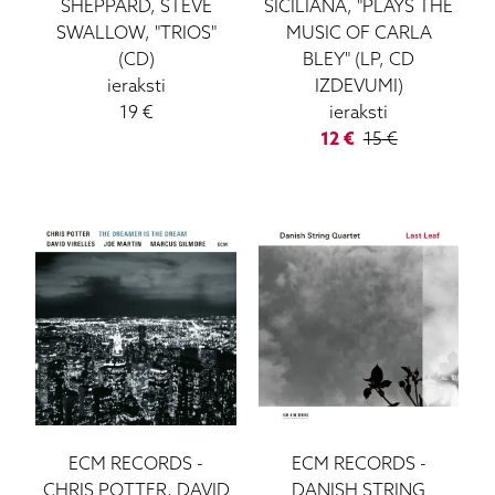
SHEPPARD, STEVE
SICILIANA, "PLAYS THE
SWALLOW, "TRIOS"
MUSIC OF CARLA
(CD)
BLEY" (LP, CD
ieraksti
IZDEVUMI)
19
€
ieraksti
12
€
15
€
ECM RECORDS
-
ECM RECORDS
-
CHRIS POTTER, DAVID
DANISH STRING