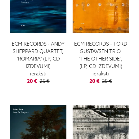
ECM RECORDS
-
ANDY
ECM RECORDS
-
TORD
SHEPPARD QUARTET,
GUSTAVSEN TRIO,
"ROMARIA" (LP, CD
"THE OTHER SIDE",
IZDEVUMI)
(LP, CD IZDEVUMI)
ieraksti
ieraksti
20
€
25
€
20
€
25
€