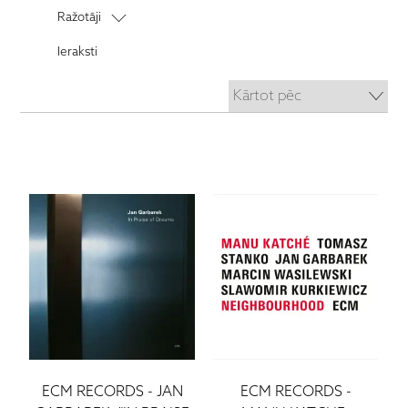
Ražotāji
Audiolab
Ieraksti
Audio Note
Anthem
AM Clean Sound
Audioquest
Blok
Bluesound
Cabasse
Cambridge Audio
Denon
ECM Records
Lithe Audio
LEAK
Jersika Records
ECM RECORDS
-
JAN
ECM RECORDS
-
JVC