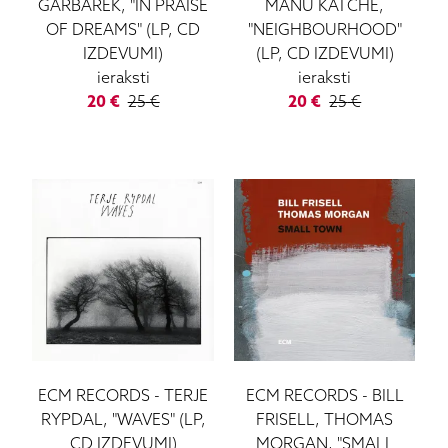
GARBAREK, "IN PRAISE
MANU KATCHE,
KLH
OF DREAMS" (LP, CD
"NEIGHBOURHOOD"
Luxman
IZDEVUMI)
(LP, CD IZDEVUMI)
ieraksti
ieraksti
MartinLogan
20
€
25
€
20
€
25
€
Mission
Marantz
Monitor Audio
Ortofon
Paradigm
Projecta
Pioneer
Quad
Rega
Roksan
Sony
ECM RECORDS
-
TERJE
ECM RECORDS
-
BILL
Vinila Plates (LP)
RYPDAL, "WAVES" (LP,
FRISELL, THOMAS
CD IZDEVUMI)
MORGAN, "SMALL
Ruark Audio