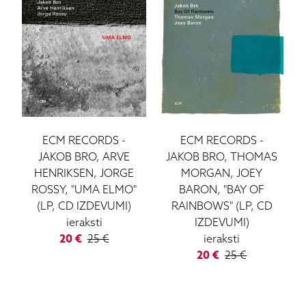
ECM RECORDS
-
ECM RECORDS
-
JAKOB BRO, ARVE
JAKOB BRO, THOMAS
HENRIKSEN, JORGE
MORGAN, JOEY
ROSSY, "UMA ELMO"
BARON, "BAY OF
(LP, CD IZDEVUMI)
RAINBOWS" (LP, CD
ieraksti
IZDEVUMI)
20
€
25
€
ieraksti
20
€
25
€