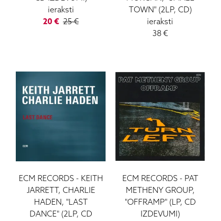
ieraksti
TOWN" (2LP, CD)
Ortofon DJ
20
€
25
€
ieraksti
ATC
38
€
Lockwood
Loewe
Wharfedale
Yamaha
ECM RECORDS
-
KEITH
ECM RECORDS
-
PAT
JARRETT, CHARLIE
METHENY GROUP,
HADEN, "LAST
"OFFRAMP" (LP, CD
DANCE" (2LP, CD
IZDEVUMI)