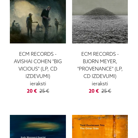
ECM RECORDS
-
ECM RECORDS
-
AVISHAI COHEN "BIG
BJORN MEYER,
VICIOUS" (LP, CD
"PROVENANCE" (LP,
IZDEVUMI)
CD IZDEVUMI)
ieraksti
ieraksti
20
€
25
€
20
€
25
€