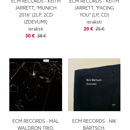
ECM RECORDS
-
KEITH
ECM RECORDS
-
KEITH
JARRETT, "MUNICH
JARRETT, "FACING
2016" (2LP, 2CD
YOU" (LP, CD)
IZDEVUMI)
ieraksti
ieraksti
20
€
25
€
30
€
38
€
ECM RECORDS
-
MAL
ECM RECORDS
-
NIK
WALDRON TRIO,
BÄRTSCH,