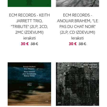
ECM RECORDS
-
KEITH
ECM RECORDS
-
JARRETT TRIO,
ANOUAR BRAHEM, "LE
"TRIBUTE" (2LP, 2CD,
PAS DU CHAT NOIR"
2MC IZDEVUMI)
(2LP, CD IZDEVUMI)
ieraksti
Ieraksti
30
€
38
€
30
€
38
€