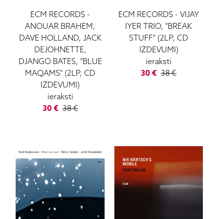
ECM RECORDS
-
ECM RECORDS
-
VIJAY
ANOUAR BRAHEM,
IYER TRIO, "BREAK
DAVE HOLLAND, JACK
STUFF" (2LP, CD
DEJOHNETTE,
IZDEVUMI)
DJANGO BATES, "BLUE
ieraksti
MAQAMS" (2LP, CD
30
€
38
€
IZDEVUMI)
ieraksti
30
€
38
€