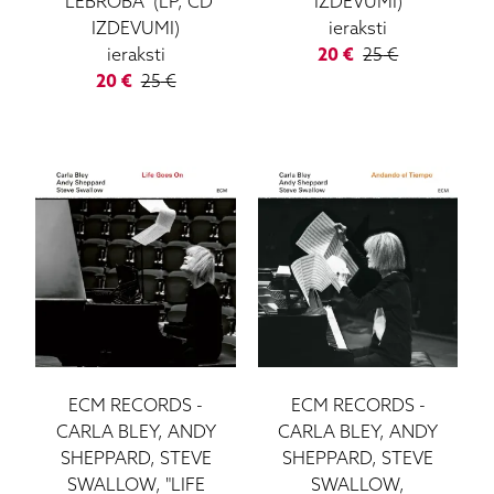
"LEBROBA" (LP, CD
IZDEVUMI)
IZDEVUMI)
ieraksti
ieraksti
20
€
25
€
20
€
25
€
ECM RECORDS
-
ECM RECORDS
-
CARLA BLEY, ANDY
CARLA BLEY, ANDY
SHEPPARD, STEVE
SHEPPARD, STEVE
SWALLOW, "LIFE
SWALLOW,