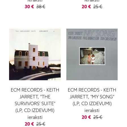
ieraksti
ieraksti
30
€
38
€
20
€
25
€
ECM RECORDS
-
KEITH
ECM RECORDS
-
KEITH
JARRETT, "THE
JARRETT, "MY SONG"
SURVIVORS' SUITE"
(LP, CD IZDEVUMI)
(LP, CD IZDEVUMI)
ieraksti
ieraksti
20
€
25
€
20
€
25
€