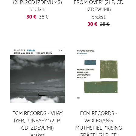
(2LP, 2CD IZDEVUMS)
FROM OVER" (2LP, CD
Ieraksti
IZDEVUMI)
30
€
38
€
ieraksti
30
€
38
€
ECM RECORDS
-
VIJAY
ECM RECORDS
-
IYER, "UNEASY" (2LP,
WOLFGANG
CD IZDEVUMI)
MUTHSPIEL, "RISING
ieraksti
GRACE" (2LP, CD