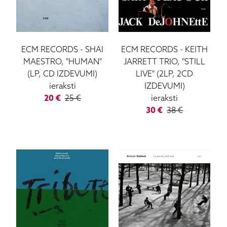
ECM RECORDS
-
SHAI
ECM RECORDS
-
KEITH
MAESTRO, "HUMAN"
JARRETT TRIO, "STILL
(LP, CD IZDEVUMI)
LIVE" (2LP, 2CD
ieraksti
IZDEVUMI)
20
€
25
€
ieraksti
30
€
38
€