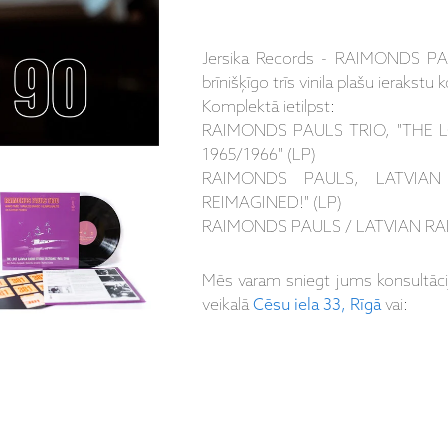
Jersika Records - RAIMONDS PA
brīnišķīgo trīs vinila plašu ieraks
Komplektā ietilpst:
RAIMONDS PAULS TRIO, "THE 
1965/1966" (LP)
RAIMONDS PAULS, LATVIAN
REIMAGINED!" (LP)
RAIMONDS PAULS / LATVIAN RADI
Mēs varam sniegt jums konsultāc
veikalā
Cēsu iela 33, Rīgā
vai: