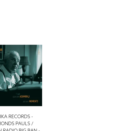
SIKA RECORDS -
MONDS PAULS /
N RADIO BIG BAN -