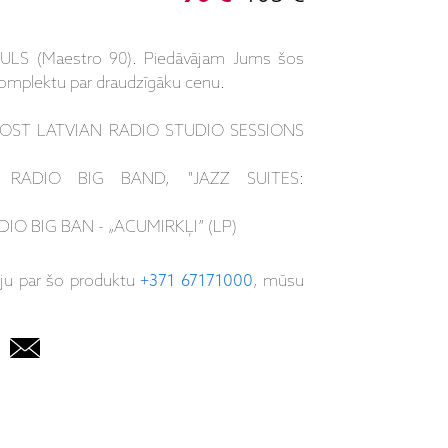
ULS (Maestro 90). Piedāvājam Jums šos
tu komplektu par draudzīgāku cenu.
LOST LATVIAN RADIO STUDIO SESSIONS
 RADIO BIG BAND, "JAZZ SUITES:
O BIG BAN - „ACUMIRKĻI” (LP)
iju par šo produktu
+371 67171000
, mūsu