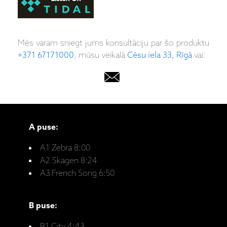
Mēs varam sniegt jums konsultāciju par šo produktu
+371 67171000
, mūsu veikalā
Cēsu iela 33, Rīgā
vai:
A puse:
A1 Zebra 8:00
A2 Skagen 8:24
A3 French Song 6:50
B puse:
B1 City 4:43