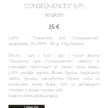
CONSEQUENCES" (LP)
ieraksti
35 €
LUPA - "Sequences and Consequences",
(skaņuplate, 33.3 RPM, 180 gr, 2 lpp buklets).
Electric - jazz / Soul - jazz / Fusion albums
“Sequences and Consequences” valdzina ar
melodijām, harmonijām un “karsto” ritma sadaļu.
LUPA piedalās pianists Ritvars Garoza, basģitārists
Valters Sprudzs, saksofonists Deiviss Jurka un
bundzinieks Andris Buiķis, četri no aktīvākajiem
mūziķiem Latvijas mūzikas vidē.
Ieraksts veikts pilnībā analogi.