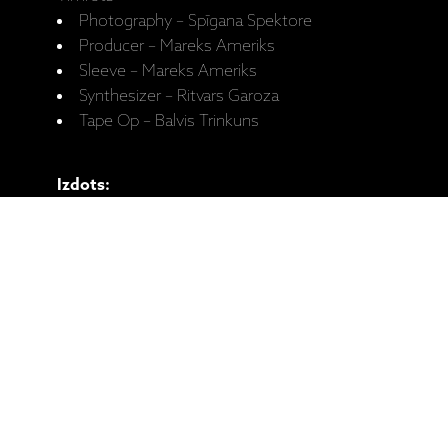
Photography – Spīgana Spektore
Producer – Mareks Ameriks
Sleeve – Mareks Ameriks
Synthesizer – Ritvars Garoza
Tape Op – Balvis Trinkuns
Izdots:
Jersika records, 2019 gada 30 jūlijā. Kataloga
Nr. JR004.