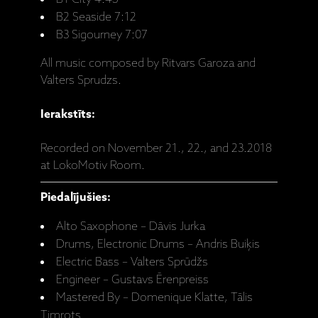
B2 Seaside 7:12
B3 Sigourney 7:07
All music composed by Ritvars Garoza and
Valters Sprudzs.
Ierakstīts:
Recorded on November 21., 22., and 23.2018
at LokoMotiv Room.
Piedalījušies:
Alto Saxophone – Dāvis Jurka
Drums, Electronic Drums – Andris Buiķis
Electric Bass – Valters Sprūdžs
Engineer – Gustavs Ērenpreiss
Mastered By – Domenique Klatte, Tālis
Timrots