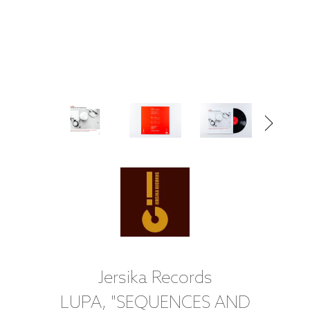
Jersika Records
LUPA, "SEQUENCES AND