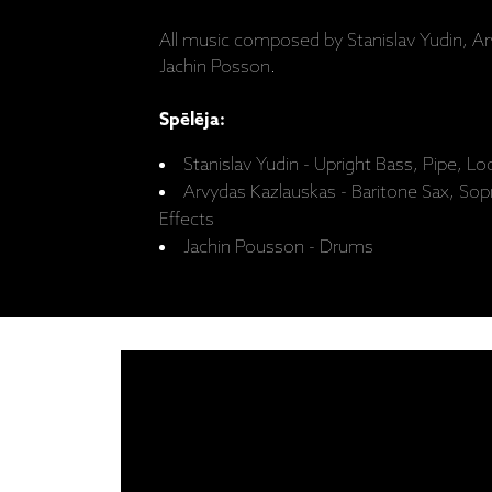
All music composed by Stanislav Yudin, A
Jachin Posson.
Spēlēja:
Stanislav Yudin - Upright Bass, Pipe, Lo
Arvydas Kazlauskas - Baritone Sax, Sop
Effects
Jachin Pousson - Drums