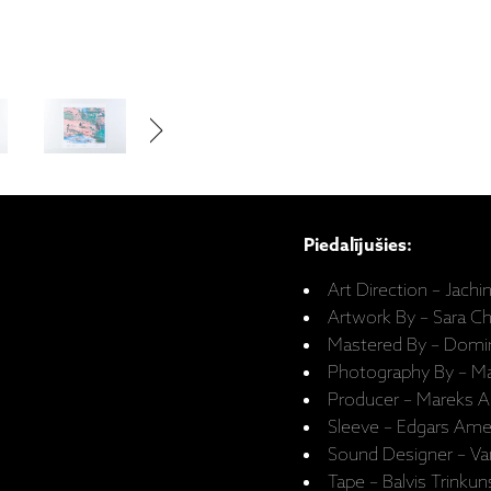
Piedalījušies:
Art Direction – Jach
Artwork By – Sara C
Mastered By – Domin
Photography By – Ma
Producer – Mareks A
Sleeve – Edgars Ame
Sound Designer – Va
Tape – Balvis Trinkun