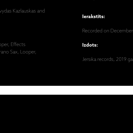
rvydas Kazlauskas and
Ierakstīts:
Recorded on December 
oper, Effects
Izdots:
rano Sax, Looper,
Jersika records, 2019 ga