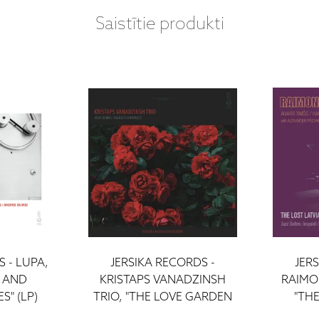
Saistītie produkti
 - LUPA,
JERSIKA RECORDS -
JER
 AND
KRISTAPS VANADZINSH
RAIMO
" (LP)
TRIO, "THE LOVE GARDEN
"THE
HAS OVERGROWN" (LP)
RADIO 