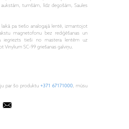
ūmi aukstām, tumšām, līdz degošām, Saules
a laikā pa tiešo analogajā lentē, izmantojot
erakstu magnetofonu bez rediģēšanas un
ika iegriezts tieši no mastera lentēm uz
 Vinylium SC-99 griešanas galviņu.
iju par šo produktu
+371 67171000
, mūsu