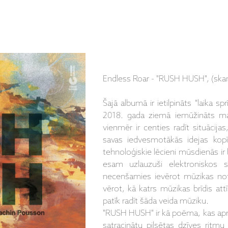
Endless Roar - "RUSH HUSH", (skaņ
Šajā albumā ir ietilpināts "laika sp
2018. gada ziemā iemūžināts ma
vienmēr ir centies radīt situācija
savas iedvesmotākās idejas kopīg
tehnoloģiskie lēcieni mūsdienās i
esam uzlauzuši elektroniskos s
necenšamies ievērot mūzikas not
vērot, kā katrs mūzikas brīdis att
patīk radīt šāda veida mūziku.
"RUSH HUSH" ir kā poēma, kas apra
satracinātu pilsētas dzīves ritm