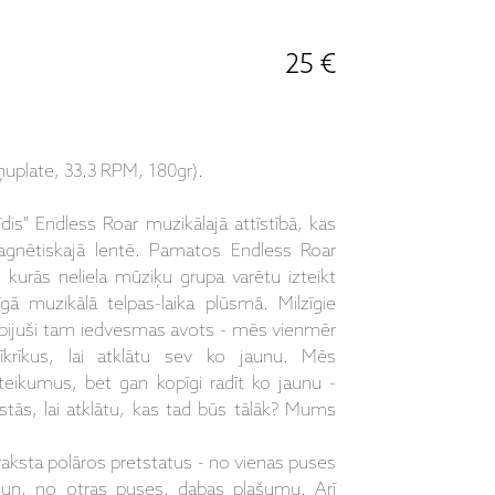
25 €
uplate, 33.3 RPM, 180gr).
rīdis" Endless Roar muzikālajā attīstībā, kas
gnētiskajā lentē. Pamatos Endless Roar
s, kurās neliela mūziķu grupa varētu izteikt
ā muzikālā telpas-laika plūsmā. Milzīgie
r bijuši tam iedvesmas avots - mēs vienmēr
īkrīkus, lai atklātu sev ko jaunu. Mēs
eikumus, bet gan kopīgi radīt ko jaunu -
īstās, lai atklātu, kas tad būs tālāk? Mums
ksta polāros pretstatus - no vienas puses
u un, no otras puses, dabas plašumu. Arī