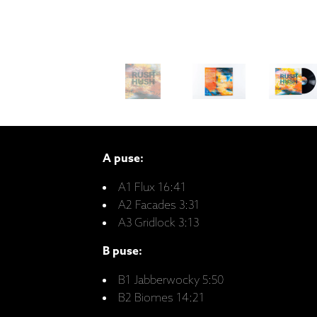
A puse:
A1 Flux 16:41
A2 Facades 3:31
A3 Gridlock 3:13
B puse:
B1 Jabberwocky 5:50
B2 Biomes 14:21