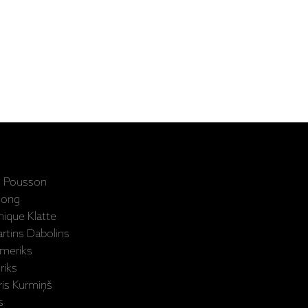
in Pousson
hong
ique Klatte
rtins Dabolins
meriks
riks
ris Kurmiņš
s