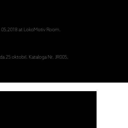
05.2018 at LokoMotiv Room.
da 25 oktobrī. Kataloga Nr. JR005.