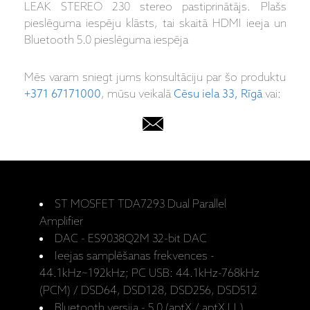
LEAK STEREO 230 stereo pastiprinātājs. Plašs
pieslēguma iespēju klāsts, tai skaitā HDMI ieeja un
Bluetooth 5.0 pieslēguma iespēja
Mēs varam sniegt jums konsultāciju par šo produktu
+371 67171000
, mūsu veikalā
Cēsu iela 33, Rīgā
vai:
ST MOSFET TDA7293 Dual Parallel
Amplifier
DAC - ES9038Q2M 32-bit DAC
Ieejas samplēšanas frekvences -
44.1kHz~192kHz; PC USB: 44.1kHz-768kHz
(PCM) / DSD64, DSD128, DSD256, DSD512
Bluetooth versija - 5.0 (aptX / aptX LL)