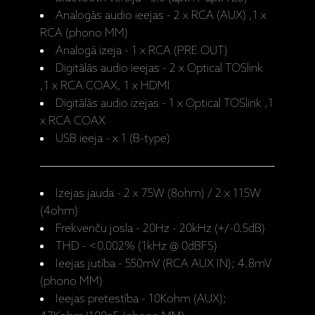
Analogās audio ieejas - 2 x RCA (AUX) ,1 x
RCA (phono MM)
Analogā izeja - 1 x RCA (PRE OUT)
Digitālās audio ieejas - 2 x Optical TOSlink
,1 x RCA COAX, 1 x HDMI
Digitālās audio izejas - 1 x Optical TOSlink ,1
x RCA COAX
USB ieeja - x 1 (B-type)
Izejas jauda - 2 x 75W (8ohm) / 2 x 115W
(4ohm)
Frekvenču josla - 20Hz - 20kHz (+/-0.5dB)
THD - <0.002% (1kHz @ 0dBFS)
Ieejas jutība - 550mV (RCA AUX IN); 4.8mV
(phono MM)
Ieejas pretestība - 10Kohm (AUX);