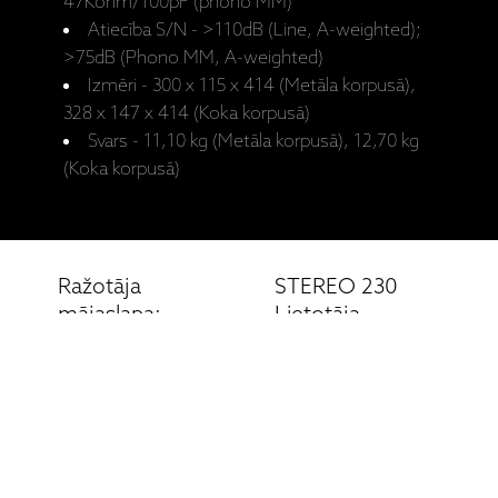
47Kohm/100pF (phono MM)
Atiecība S/N - >110dB (Line, A-weighted);
>75dB (Phono MM, A-weighted)
Izmēri - 300 x 115 x 414 (Metāla korpusā),
328 x 147 x 414 (Koka korpusā)
Svars - 11,10 kg (Metāla korpusā), 12,70 kg
(Koka korpusā)
Ražotāja
STEREO 230
mājaslapa:
Lietotāja
STEREO 230
rokasgrāmata
Saistītie produkti