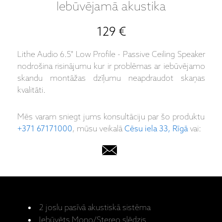
Iebūvējamā akustika
129 €
Lithe Audio 6.5" Low Profile - Passive Ceiling Speaker
nodrošina risinājumu kur ir problēmas ar iebūvējamo
skandu montāžas dzīļumu neapdraudot skaņas
kvalitāti.
Mēs varam sniegt jums konsultāciju par šo produktu
+371 67171000
, mūsu veikalā
Cēsu iela 33, Rīgā
vai:
2 joslu pasīvā akustiskā sistēma
Iebūvēts Mono/Stereo slēdzis