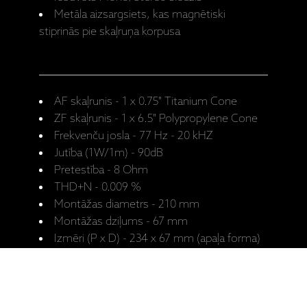
Metāla aizsargsiets, kas magnētiski
stiprinās pie skaļruņa korpusa
AF skaļrunis - 1 x 0.75" Titanium Cone
ZF skaļrunis - 1 x 6.5" Polypropylene Cone
Frekvenču josla - 77 Hz - 20 kHZ
Jutība (1W/1m) - 90dB
Pretestība - 8 Ohm
THD+N - 0.009 %
Montāžas diametrs - 210 mm
Montāžas dziļums - 67 mm
Izmēri (P x D) - 234 x 67 mm (apaļa forma)