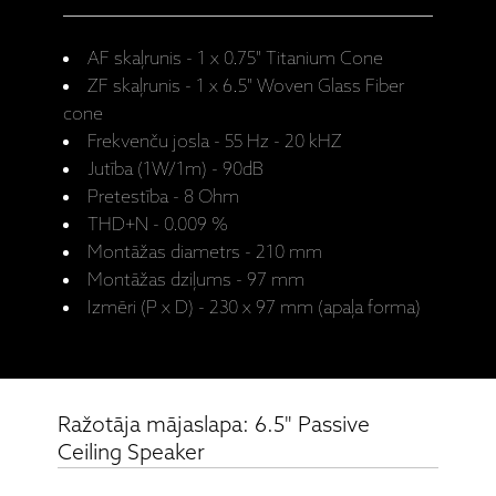
AF skaļrunis - 1 x 0.75" Titanium Cone
ZF skaļrunis - 1 x 6.5" Woven Glass Fiber
cone
Frekvenču josla - 55 Hz - 20 kHZ
Jutība (1W/1m) - 90dB
Pretestība - 8 Ohm
THD+N - 0.009 %
Montāžas diametrs - 210 mm
Montāžas dziļums - 97 mm
Izmēri (P x D) - 230 x 97 mm (apaļa forma)
Ražotāja mājaslapa: 6.5" Passive
Ceiling Speaker