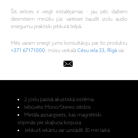
Šīs ierīces ir viegli instalējamas - jau pēc dažiem
desmitiem minūšu jūs varēsiet baudīt izcilu audio
sniegumu praktiski jebkurā telpā.
Mēs varam sniegt jums konsultāciju par šo produktu
+371 67171000
, mūsu veikalā
Cēsu iela 33, Rīgā
vai:
2 joslu pasīvā akustiskā sistēma
Iebūvēts Mono/Stereo slēdzis
Metāla aizsargsiets, kas magnētiski
stiprinās pie skaļruņa korpusa
Jebkurš iekārtu var uzstādīt 30 min laikā