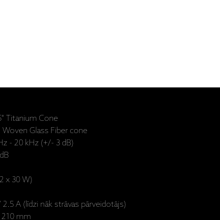
75" Titanium Cone
5” Woven Glass Fiber cone
Hz - 20 kHz (+/- 3 dB)
0dB
2 x 30 W)
2.5 A (līdzi nāk strāvas pārveidotājs)
- 210 mm