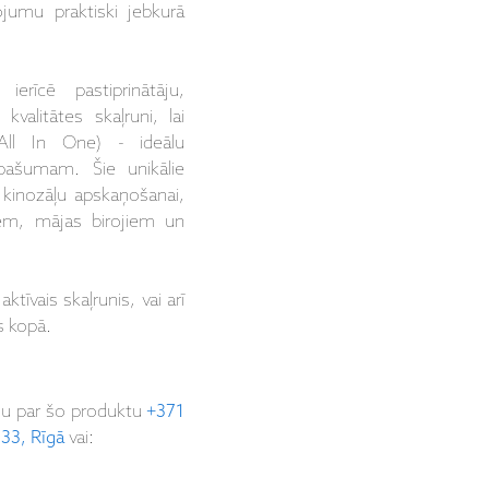
jumu praktiski jebkurā
rīcē pastiprinātāju,
valitātes skaļruni, lai
All In One) - ideālu
pašumam. Šie unikālie
as kinozāļu apskaņošanai,
ēm, mājas birojiem un
aktīvais skaļrunis, vai arī
is kopā.
ju par šo produktu
+371
 33, Rīgā
vai: