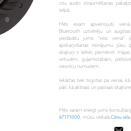
citu audio straumēšanas pakalpo
telpā.
Mēs esam apvienojuši vienā ie
Bluetooth uztvērēju un augstas k
piedāvātu jums “viss vienā” (
apskaņošanas risinājumu jūsu ī
skaļruņi ir lieliski piemēroti māj
virtuvēm, guļamistabām, piebūv
viesnīcu numuriem.
Iekārtas tiek tirgotas pa vienai, kā 
pārī, kā aktīvais un pasīvais skaļrun
Mēs varam sniegt jums konsultāci
67171000
, mūsu veikalā
Cēsu iela