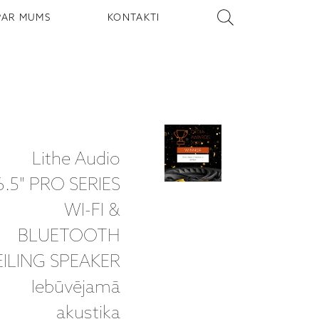
PAR MUMS
KONTAKTI
Lithe Audio
6.5" PRO SERIES
WI-FI &
BLUETOOTH
EILING SPEAKER
Iebūvējamā
akustika