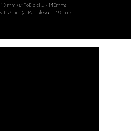
110 mm (ar PoE bloku - 140mm)
0 x 110 mm (ar PoE bloku - 140mm)