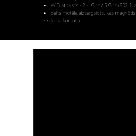
WiFi atbalsts - 2.4 Ghz / 5 Ghz (802.11
Balts metāla aizsargsiets, kas magnētisk
skaļruņa korpusa