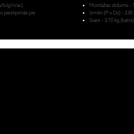
a/b/g/n/ac)
Montāžas dziļums - 
i piestiprinās pie
Izmēri (P x Dz) - 23
Svars - 3.70 kg (katrs)