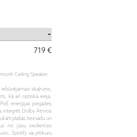
719 €
etooth Ceiling Speaker.
s iebūvējamais skaļruņis,
s, kā arī optiskā ieeja.
a PoE enerģijas piegādes
 tos integrēt Dolby Atmos
vukārt plašās
bezvadu un
us no jūsu viedierīces
ic, Spotify vai jebkuru