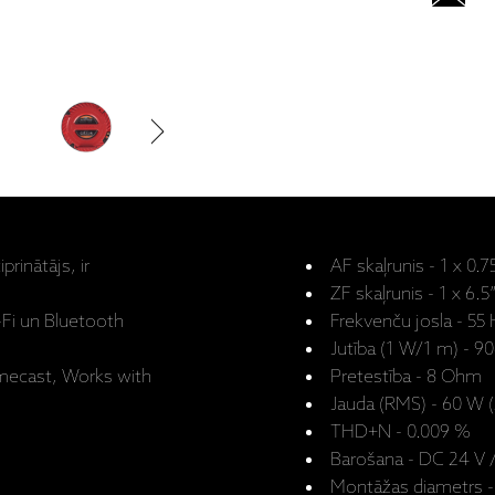
prinātājs, ir
AF skaļrunis - 1 x 0.
ZF skaļrunis - 1 x 6.
W-Fi un Bluetooth
Frekvenču josla - 55 
Jutība (1 W/1 m) - 9
omecast, Works with
Pretestība - 8 Ohm
Jauda (RMS) - 60 W (
THD+N - 0.009 %
Barošana - DC 24 V / 
Montāžas diametrs 