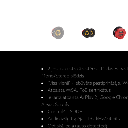
2 joslu akustiskā sistēma, D klases pasti
Mono/Stereo slēdzis
"Viss vienā" - iebūvēts pastiprinātājs, 
Atbalsta WiSA, PoE sertifikātus
Iekārta atbalsta AirPlay 2, Google Chr
Alexa, Spotify
Control4 - SDDP
Audio izšķirtspēja - 192 kHz/24 bits
Optiskā ieeja (auto detected)