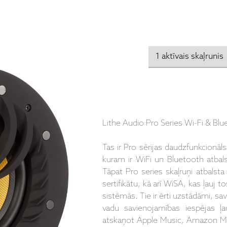
Lithe Audio Pro Series Wi-Fi & Blu
Tas ir Pro sērijas daudzfunkcionāl
kuram ir WiFi un Bluetooth atbalst
Tāpat Pro series skaļruņi atbalst
sertifikātu, kā arī WiSA, kas ļauj
sistēmās. Tie ir ērti uzstādāmi, sa
vadu savienojamības iespējas
ļa
atskaņot Apple Music, Amazon Mus