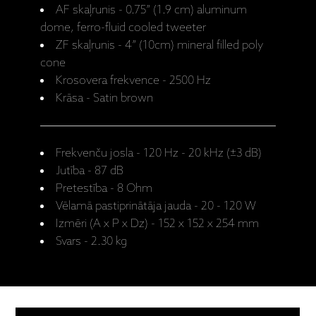
AF skaļrunis - 0.75” (1.9 cm) aluminum
dome, ferro-fluid cooled tweeter
ZF skaļrunis - 4” (10cm) mineral filled poly
cone
Krosovera frekvence - 2500 Hz
Krāsa - Satin brown
Frekvenču josla - 120 Hz - 20 kHz (±3 dB)
Jutība - 87 dB
Pretestība - 8 Ohm
Vēlamā pastiprinātāja jauda - 20 - 120 W
Izmēri (A x P x Dz) - 152 x 152 x 254 mm
Svars - 2.30 kg