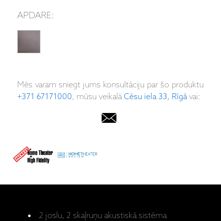
APDARE:
Mēs varam sniegt jums konsultāciju par šo produktu
+371 67171000
, mūsu veikalā
Cēsu iela 33, Rīgā
vai:
2 joslu, 2 skaļruņu akustiskā sistēma