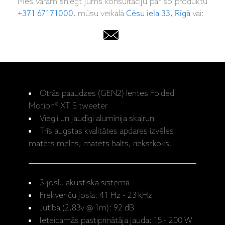
Mēs varam sniegt jums konsultāciju par šo produktu
+371 67171000
, mūsu veikalā
Cēsu iela 33, Rīgā
vai:
Otrās paaudzes (GEN2) lentes Folded
Motion® XT S tweeter
Viegli un jaudīgi alumīnija skaļruņi
Trīs augstas kvalitātes apdares izvēles:
matēts melns, matēts balts, riekstkoks.
3-joslu akustiskā sistēma
Frekvenču josla: 41 Hz - 23 kHz
Jutība (2,83v @ 1m): 92 dB
Ieteicamās pastiprinātāja jauda: 15 - 200 W