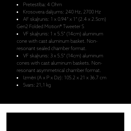
Pretestība: 4 Ohm
Krosovera dalijums: 240 Hz, 2700 Hz
AF skaļrunis: 1 x 0.94” x 1” (2.4 x 2.5cm)
Gen2 Folded Motion® Tweeter S
VF skaļrunis: 1 x 5.5” (14cm) aluminum
cone with cast aluminum basket. Non-
resonant sealed chamber format.
VF skaļrunis: 3 x 5.5” (14cm) aluminum
cones with cast aluminum baskets. Non-
resonant asymmetrical chamber format.
Izmēri (A x P x Dz): 105.2 x 21 x 36.7 cm
Svars: 21,1 kg