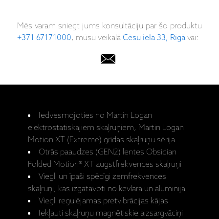
Mēs varam sniegt jums konsultāciju par šo produktu
+371 67171000
, mūsu veikalā
Cēsu iela 33, Rīgā
vai:
Iedvesmojoties no Martin Logan
elektrostatiskajiem skaļruņiem, Martin Logan
Motion XT (Extreme) grīdas skaļruņu sērija
Otrās paaudzes (GEN2) lentes Obsidian
Folded Motion® XT augstfrekvences skaļruņi
Viegli un īpaši spēcīgi zemfrekvences
skaļruņi, kas izgatavoti no kevlara un alumīnija
Viegli regulējamas pretvibrācijas kājas
Iekļauti skaļruņu magnētiskie aizsargvāciņi