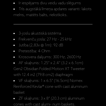
Ir iespējams divu veidu vadu slēgums
Trīs augstākā līmeņa apdares varianti: lakots
melns, matēts balts, riekstkoks.
3-joslu akustiskā sistēma
Frekvenču josla: 27 Hz - 25 kHz
Jutība (2,83v @ 1m): 92 dB
Pretestība: 4 Ohm
Krosovera dalijums: 300 Hz, 2600 Hz
AF skaļrunis: 1.25” x 2.4” (3.2 x 6.1cm)
Gen2 Obsidian Folded Motion XT Tweeter
with 12.4 in2 (79.8 cm2) diaphragm
VF skaļrunis: 1 x 6.5” (16.5cm) Nomex
Reinforced Kevlar® cone with cast aluminum
basket
ZF skaļrunis: 3 x 8” (20.3 cm) aluminum
cones with cast alumi- num baskets.