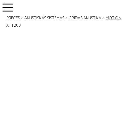
PRECES
>
AKUSTISKĀS SISTĒMAS
>
GRĪDAS AKUSTIKA
>
MOTION
XT F200