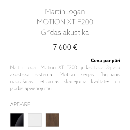
MartinLogan
MOTION XT F200
Grīdas akustika
7 600 €
Cena par pāri
Martin Logan Motion XT F200 grīdas topa 3-joslu
akustiskā sistēma. Motion sērijas flagmanis
nodrošinās neticamas skanējuma kvalitātes un
jaudas apvienojumu.
APDARE: