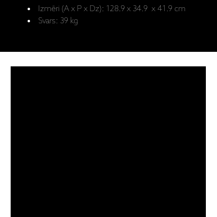
Izmēri (A x P x Dz): 128.9 x 34.9 x 41.9 cm
Svars: 39 kg