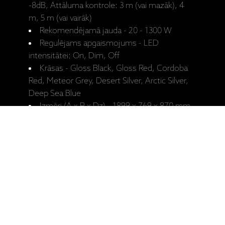
-8dB, Attāluma kontrole: 3 m (vai mazāk), 4
m, 5 m (vai vairāk)
Rekomendējamā jauda - 20 - 1300 W
Regulējams apgaismojums - LED
intensitātei: On, Dim, Off
Krāsas - Gloss Black, Gloss Red, Cordoba
Red, Meteor Grey, Desert Silver, Arctic Silver,
Deep Sea Blue
Izmēri (A x P x Dz) - 1899 x 769 x 870 mm
Svars - 175 kg (katrs)