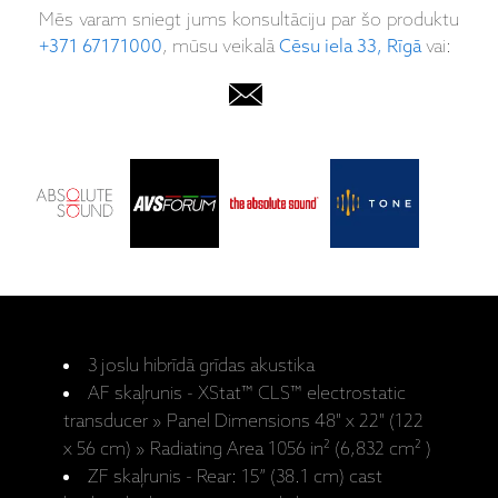
Mēs varam sniegt jums konsultāciju par šo produktu
+371 67171000
, mūsu veikalā
Cēsu iela 33, Rīgā
vai:
3 joslu hibrīdā grīdas akustika
AF skaļrunis - XStat™ CLS™ electrostatic
transducer » Panel Dimensions 48" x 22" (122
x 56 cm) » Radiating Area 1056 in² (6,832 cm² )
ZF skaļrunis - Rear: 15” (38.1 cm) cast