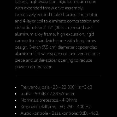
basket, high excursion, rigid aluminum cone
with extended throw drive assembly.
Extensively vented triple shorting ring motor
and 4-layer coil to eliminate compression and
distortion. Front: 12” (30.5 cm) round cast
aluminum alloy frame, high excursion, rigid
carbon fiber sandwich cone with long throw
design, 3-inch (7.5 cm) diameter copper-clad
aluminum flat wire voice coil, and vented pole
piece and under-spider opening to reduce
power compression.
Frekvenču josla - 23 – 22 000 Hz ±3 dB
Jutība - 90 dB / 2.83 V/meter
Nominālā pretestība - 4 Ohms
Krosovera dalījums - 60, 250 - 400 Hz
Audio kontrole - Basa kontrole: 0dB, -4dB,