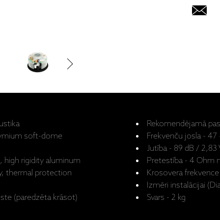
ustika
Rekomendējamā pasti
eodymium soft-dome
Frekvenču josla - 47
Jutība - 89 dB / 2,83
, high rigidity aluminum
Pretestība - 4 Ohm
, thermal protection
Krosovera frekvence
Izmēri instalācijai (
ste (paredzēta krāsot)
Svars - 2 kg