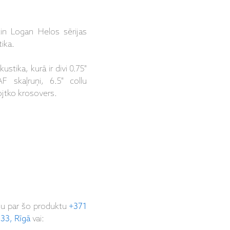
in Logan Helos sērijas
ika.
ustika, kurā ir divi 0.75"
 skaļruņi, 6.5" collu
ojtko krosovers.
ju par šo produktu
+371
 33, Rīgā
vai: