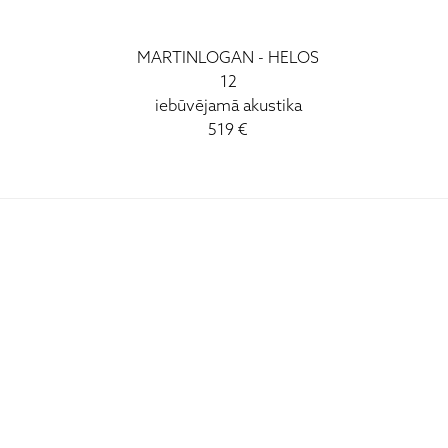
MARTINLOGAN - HELOS
12
iebūvējamā akustika
519 €
I - V: 10 - 19
VI: 10 - 15
VII:
-------------