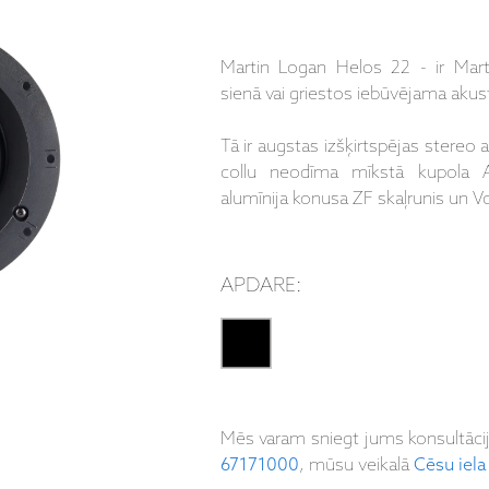
Martin Logan Helos 22 - ir Mart
sienā vai griestos iebūvējama akust
Tā ir augstas izšķirtspējas stereo ak
collu neodīma mīkstā kupola AF
alumīnija konusa ZF skaļrunis un V
APDARE:
Mēs varam sniegt jums konsultāci
67171000
, mūsu veikalā
Cēsu iela