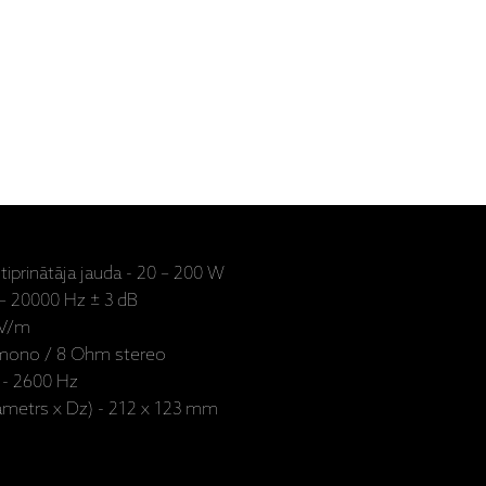
prinātāja jauda - 20 – 200 W
 – 20000 Hz ± 3 dB
 V/m
 mono / 8 Ohm stereo
 - 2600 Hz
Diametrs x Dz) - 212 x 123 mm