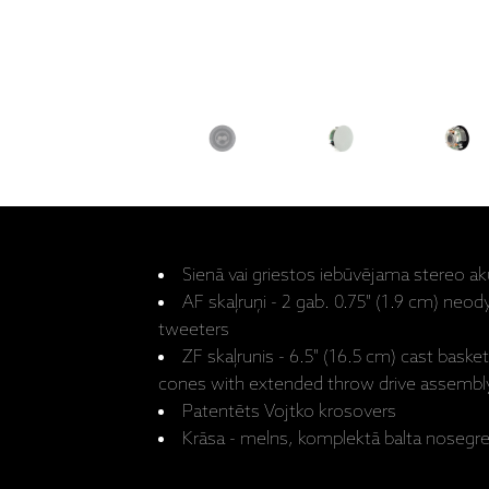
Sienā vai griestos iebūvējama stereo ak
AF skaļruņi - 2 gab. 0.75" (1.9 cm) n
tweeters
ZF skaļrunis - 6.5" (16.5 cm) cast basket
cones with extended throw drive assembly
Patentēts Vojtko krosovers
Krāsa - melns, komplektā balta nosegre