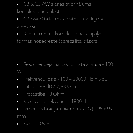
C3 & C3-AW sienas stiprinājums -
komplektā neietilpst
C3 kvadrāta formas reste - tiek tirgota
atsevišķi
Krāsa - melns, komplektā balta apaļas
formas nosegreste (paredzēta krāsot)
Rekomendējamā pastiprinātāja jauda - 100
W
Frekvenču josla - 100 – 20000 Hz ± 3 dB
Jutība - 88 dB / 2,83 V/m
Pretestība - 8 Ohm
Krosovera frekvence - 1800 Hz
Izmēri instalācijai (Diametrs x Dz) - 95 x 99
mm
Svars - 0.5 kg