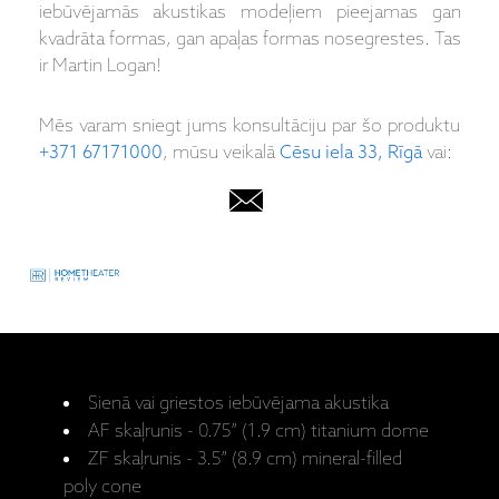
iebūvējamās akustikas modeļiem pieejamas gan
kvadrāta formas, gan apaļas formas nosegrestes. Tas
ir Martin Logan!
Mēs varam sniegt jums konsultāciju par šo produktu
+371 67171000
, mūsu veikalā
Cēsu iela 33, Rīgā
vai:
Sienā vai griestos iebūvējama akustika
AF skaļrunis - 0.75” (1.9 cm) titanium dome
ZF skaļrunis - 3.5” (8.9 cm) mineral-filled
poly cone