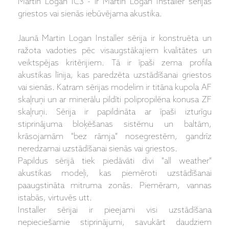
Martin Logan IC3 - ir Martin Logan Installer sērijas
griestos vai sienās iebūvējama akustika.
Jaunā Martin Logan Installer sērija ir konstruēta un
ražota vadoties pēc visaugstākajiem kvalitātes un
veiktspējas kritērijiem. Tā ir īpaši zema profila
akustikas līnija, kas paredzēta uzstādīšanai griestos
vai sienās. Katram sērijas modelim ir titāna kupola AF
skaļruņi un ar minerālu pildīti polipropilēna konusa ZF
skaļruņi. Sērija ir papildināta ar īpaši izturīgu
stiprinājuma bloķēšanas sistēmu un baltām,
krāsojamām "bez rāmja" nosegrestēm, gandrīz
neredzamai uzstādīšanai sienās vai griestos.
Papildus sērijā tiek piedāvāti divi "all weather"
akustikas modeļi, kas piemēroti uzstādīšanai
paaugstināta mitruma zonās. Piemēram, vannas
istabās, virtuvēs utt.
Installer sērijai ir pieejami visi uzstādīšana
nepieciešamie stiprinājumi, savukārt daudziem