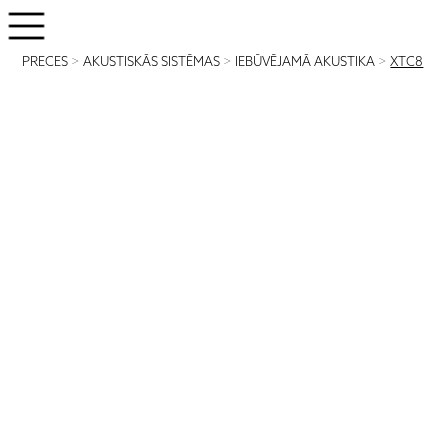
PRECES
>
AKUSTISKĀS SISTĒMAS
>
IEBŪVĒJAMĀ AKUSTIKA
>
XTC8