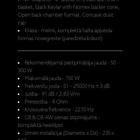
basket, black Kevlar with Nomex backer cone,
Open back chamber format. Concave dust
cap
Krāsa - melns, komplektā balta apļveida
formas nosegreste (paredzēta krāsot)
Rekomendējamā pastiprinātāja jauda - 50 -
300 W
Maksimālā jauda - 150 W
Frekvenču josla - 51 – 25000 Hz ± 3 dB
Jutība - 91 dB / 2,83 V/m
Pretestība - 4 Ohm
Krosovera frekvence - 2270 Hz
C8 & C8-AW sienas stiprinājums -
komplektā neietilpst
Izmēri instalācijai (Diametrs x Dz) - 235 x