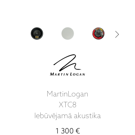
MartinLogan
XTC8
Iebūvējamā akustika
1 300 €