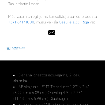
Tas ir Martin Logan!
Mēs varam sniegt jums konsultāciju par šo produktu
+371 67171000
, mūsu veikalā
Cēsu iela 33, Rīgā
vai:
Sienā vai griestos iebūvējama, 2 joslu
akustika
AF skaļrunis - FMT Transducer 1.27” x 2.4”
(3.22 cm x 6.09 cm) Opening 4.5” x 2.75”
(11.43 cm x 6.98 cm) Diaphragm
ZF skaļrunis - 8” (20.32 cm) cast aluminum