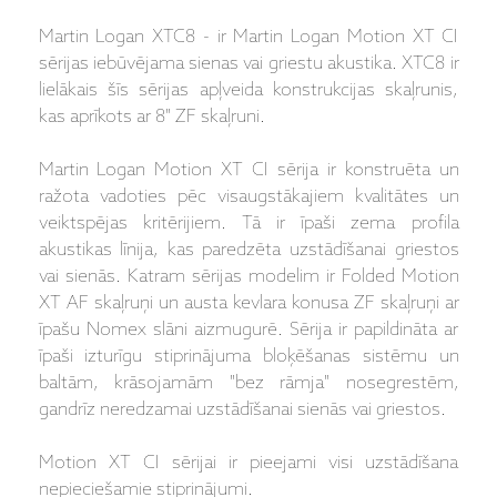
Martin Logan XTC8 - ir Martin Logan Motion XT CI
sērijas iebūvējama sienas vai griestu akustika. XTC8 ir
lielākais šīs sērijas apļveida konstrukcijas skaļrunis,
kas aprīkots ar 8" ZF skaļruni.
Martin Logan Motion XT CI sērija ir konstruēta un
ražota vadoties pēc visaugstākajiem kvalitātes un
veiktspējas kritērijiem. Tā ir īpaši zema profila
akustikas līnija, kas paredzēta uzstādīšanai griestos
vai sienās. Katram sērijas modelim ir Folded Motion
XT AF skaļruņi un austa kevlara konusa ZF skaļruņi ar
īpašu Nomex slāni aizmugurē. Sērija ir papildināta ar
īpaši izturīgu stiprinājuma bloķēšanas sistēmu un
baltām, krāsojamām "bez rāmja" nosegrestēm,
gandrīz neredzamai uzstādīšanai sienās vai griestos.
Motion XT CI sērijai ir pieejami visi uzstādīšana
nepieciešamie stiprinājumi.