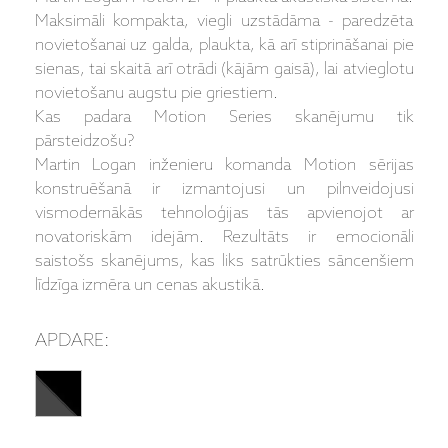
Maksimāli kompakta, viegli uzstādāma - paredzēta
novietošanai uz galda, plaukta, kā arī stiprināšanai pie
sienas, tai skaitā arī otrādi (kājām gaisā), lai atvieglotu
novietošanu augstu pie griestiem.
Kas padara Motion Series skanējumu tik
pārsteidzošu?
Martin Logan inženieru komanda Motion sērijas
konstruēšanā ir izmantojusi un pilnveidojusi
vismodernākās tehnoloģijas tās apvienojot ar
novatoriskām idejām. Rezultāts ir emocionāli
saistošs skanējums, kas liks satrūkties sāncenšiem
līdzīga izmēra un cenas akustikā.
APDARE: