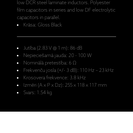
low DCR steel laminate inductors. Polyester
film capacitors in series and low DF electrolytic
capacitors in parallel.
Krāsa: Gloss Black
Jutība (2.83 V @ 1 m): 86 dB
Nepieciešamā jauda: 20 - 100 W
Nominālā pretestība: 6 Ω
Frekvenču josla (+/- 3 dB): 110 Hz – 23 kHz
Krosovera frekvence: 3.8 kHz
Izmēri (A x P x Dz): 255 x 118 x 117 mm
Svars: 1.54 kg