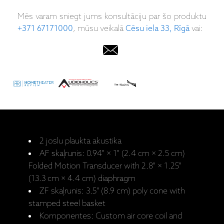
Mēs varam sniegt jums konsultāciju par šo produktu
+371 67171000
, mūsu veikalā
Cēsu iela 33, Rīgā
vai:
2 joslu plaukta akustika
AF skaļrunis:
0.94" × 1" (2.4 cm × 2.5 cm)
Folded Motion Transducer with 2.8" × 1.25"
(13.3 cm × 4.4 cm) diaphragm
ZF skaļrunis:
3.5" (8.9 cm) poly cone with
stamped steel basket
Komponentes: Custom air core coil and