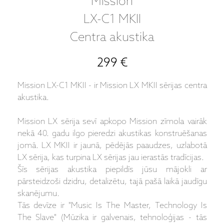
Mission
LX-C1 MKII
Centra akustika
299 €
Mission LX-C1 MKII - ir Mission LX MKII sērijas centra
akustika.
Mission LX sērija sevī apkopo Mission zīmola vairāk
nekā 40. gadu ilgo pieredzi akustikas konstruēšanas
jomā. LX MKII ir jaunā, pēdējās paaudzes, uzlabotā
LX sērija, kas turpina LX sērijas jau ierastās tradīcijas.
Šīs sērijas akustika piepildīs jūsu mājokli ar
pārsteidzoši dzidru, detalizētu, tajā pašā laikā jaudīgu
skanējumu.
Tās devīze ir "Music Is The Master, Technology Is
The Slave" (Mūzika ir galvenais, tehnoloģijas - tās