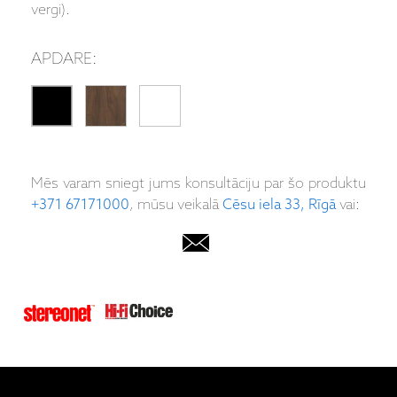
vergi).
APDARE:
Mēs varam sniegt jums konsultāciju par šo produktu
+371 67171000
, mūsu veikalā
Cēsu iela 33, Rīgā
vai: