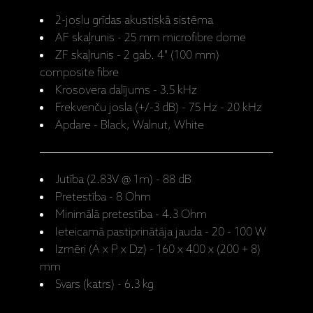
2-joslu grīdas akustiskā sistēma
AF skaļrunis - 25 mm microfibre dome
ZF skaļrunis - 2 gab. 4" (100 mm)
composite fibre
Krosovera dalījums - 3.5 kHz
Frekvenču josla (+/-3 dB) - 75 Hz - 20 kHz
Apdare - Black, Walnut, White
Jutība (2.83V @ 1m) - 88 dB
Pretestība - 8 Ohm
Minimālā pretestība - 4.3 Ohm
Ieteicamā pastiprinātāja jauda - 20 - 100 W
Izmēri (A x P x Dz) - 160 x 400 x (200 + 8)
mm
Svars (katrs) - 6.3 kg