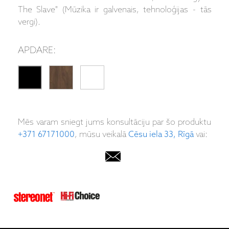
The Slave" (Mūzika ir galvenais, tehnoloģijas - tās
vergi).
APDARE:
Mēs varam sniegt jums konsultāciju par šo produktu
+371 67171000
, mūsu veikalā
Cēsu iela 33, Rīgā
vai: