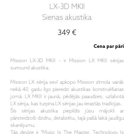
LX-3D MKII
Sienas akustika
349 €
Cena par pāri
Mission LX-3D MKII - ir Mission LX MKII sērijas
surround akustika.
Mission LX sērija sevī apkopo Mission zīmola vairāk
nekā 40. gadu ilgo pieredzi akustikas konstruēšanas
jomā. LX MKII ir jaunā, pēdējās paaudzes, uzlabotā
LX sērija, kas turpina LX sērijas jau ierastās tradīcijas.
Šīs sērijas akustika piepildīs jūsu mājokli ar
pārsteidzoši dzidru, detalizētu, tajā pašā laikā jaudīgu
skanējumu.
Tās devīze ir "Music Is The Master, Technology Is