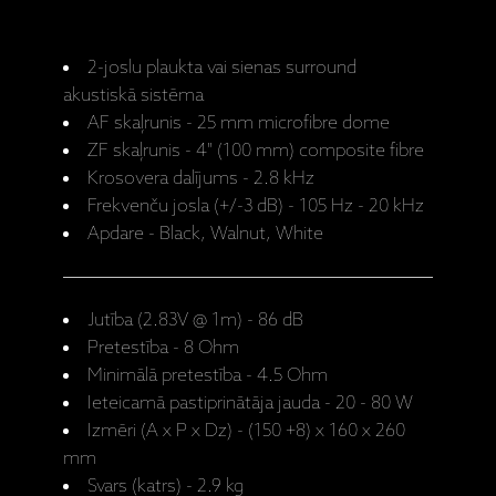
2-joslu plaukta vai sienas surround
akustiskā sistēma
AF skaļrunis - 25 mm microfibre dome
ZF skaļrunis - 4" (100 mm) composite fibre
Krosovera dalījums - 2.8 kHz
Frekvenču josla (+/-3 dB) - 105 Hz - 20 kHz
Apdare - Black, Walnut, White
Jutība (2.83V @ 1m) - 86 dB
Pretestība - 8 Ohm
Minimālā pretestība - 4.5 Ohm
Ieteicamā pastiprinātāja jauda - 20 - 80 W
Izmēri (A x P x Dz) - (150 +8) x 160 x 260
mm
Svars (katrs) - 2.9 kg