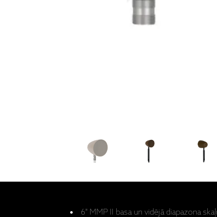
6" MMP II basa un vidējā diapazona skaļ