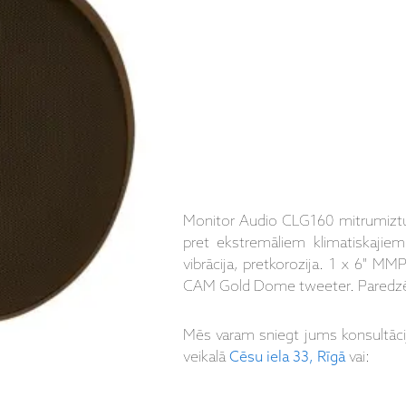
Monitor Audio CLG160 mitrumizturīg
pret ekstremāliem klimatiskajie
vibrācija, pretkorozija. 1 x 6" M
CAM Gold Dome tweeter. Paredzēts 
Mēs varam sniegt jums konsultāc
veikalā
Cēsu iela 33, Rīgā
vai: