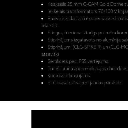
Koaksiāls 25 mm C-CAM Gold Dome t
Iekšējais transformators 70/100 V līnijas
Paredzēts darbam ekstremālos klimatis
līdz 70 C
Stingrs, trieciena izturīgs polimēra kor
Stiprinājums izgatavots no alumīnija s
Stiprinājumi (CLG-SPIKE R) un (CLG-MO
atsevišķi
Sertificēts pēc IP55 vērtējuma
Tumši brūna apdare iekļaujas dārza krā
Korpuss ir krāsojams
PTC aizsardzība pret jaudas pārslodzi