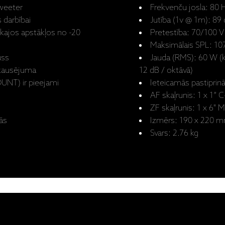
weeter
Frekvenču josla: 80
 darbībai
Jutība (1v @ 1m): 89
kajos apstākļos no -20
Pretestība: 70/100 V
Maksimālais SPL: 10
puss
Jauda (RMS): 60 W (
akausējuma
12 dB / oktāvā)
UNT) ir pieejami
Ieteicamās pastiprin
AF skaļrunis: 1 x 1
ZF skaļrunis: 1 x 6"
sās
Izmērs: 190 x 220 
Svars: 2.76 kg