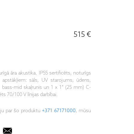
515 €
ā āra akustika. IP55 sertificēts, noturīgs
m apstākļiem: sāls, UV starojums, ūdens,
MP bass-mid skaļrunis un 1 x 1” (25 mm) C-
70/100 V līnijas darbībai.
iju par šo produktu
+371 67171000
, mūsu