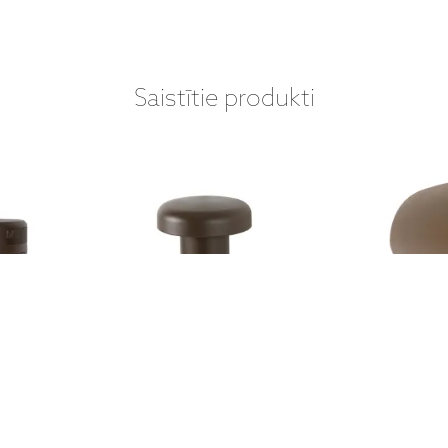
Saistītie produkti
 - CLG-
MONITOR AUDIO - CLG-
MON