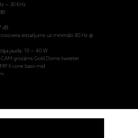
 Hz — 30 KHz
 dB
7 dB
krosovera iestatījums uz minimālo 80 Hz @
ātāja jauda: 10 — 40 W
” C-CAM grozāms Gold Dome tweeter
 MMP II cone bass-mid
mm