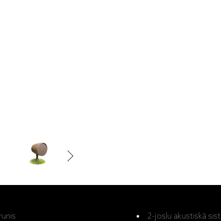
runis
2-joslu akustiskā si