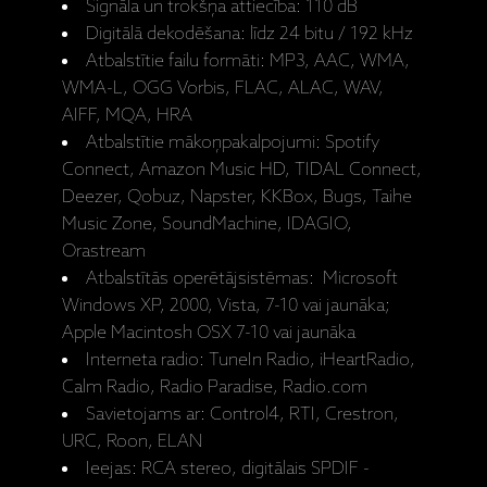
Signāla un trokšņa attiecība: 110 dB
Digitālā dekodēšana: līdz 24 bitu / 192 kHz
Atbalstītie failu formāti: MP3, AAC, WMA,
WMA-L, OGG Vorbis, FLAC, ALAC, WAV,
AIFF, MQA, HRA
Atbalstītie mākoņpakalpojumi: Spotify
Connect, Amazon Music HD, TIDAL Connect,
Deezer, Qobuz, Napster, KKBox, Bugs, Taihe
Music Zone, SoundMachine, IDAGIO,
Orastream
Atbalstītās operētājsistēmas: Microsoft
Windows XP, 2000, Vista, 7-10 vai jaunāka;
Apple Macintosh OSX 7-10 vai jaunāka
Interneta radio: TuneIn Radio, iHeartRadio,
Calm Radio, Radio Paradise, Radio.com
Savietojams ar: Control4, RTI, Crestron,
URC, Roon, ELAN
Ieejas: RCA stereo, digitālais SPDIF -