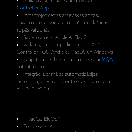
Aplikācija sistēmas vadībai
BluOS
Controller App
Izmantojot četras atsevišķas zonas,
dažādu mūziku var straumēt četrās dažādās
telpās vai zonās
Savietojams ar Apple AirPlay 2
Vadāms, izmantojot lietotni BluOS ™
Controller, iOS, Android, MacOS un Windows
Ļauj straumēt bezzudumu mūziku ar
MQA
autentifikāciju
Integrācija ar mājas automatizācijas
sistēmām, Crestron, Control4, RTI un citām
BluOS ™ ierīcēm
IP vadība: BluOS™
Zonu skaits: 4