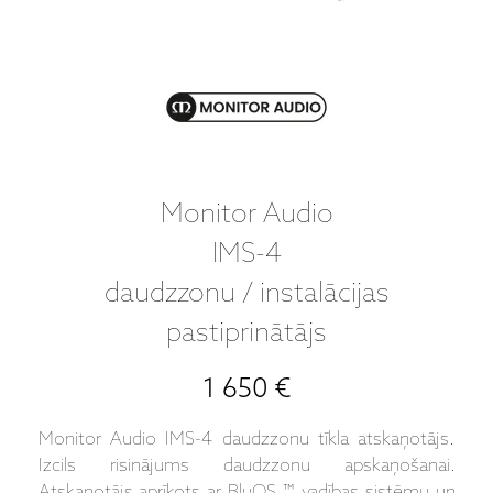
Monitor Audio
IMS-4
daudzzonu / instalācijas
pastiprinātājs
1 650 €
Monitor Audio IMS-4 daudzzonu tīkla atskaņotājs.
Izcils risinājums daudzzonu apskaņošanai.
Atskaņotājs aprīkots ar BluOS ™ vadības sistēmu un