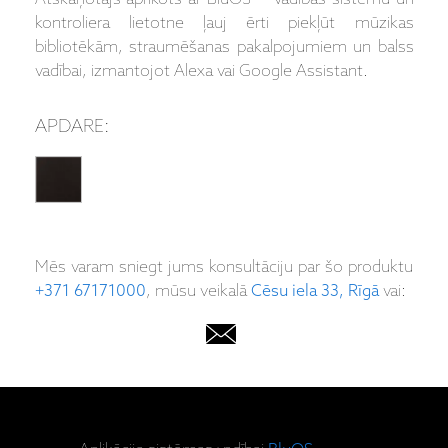
kontroliera lietotne ļauj ērti piekļūt mūzikas
bibliotēkām, straumēšanas pakalpojumiem un balss
vadībai, izmantojot Alexa vai Google Assistant.
APDARE:
Mēs varam sniegt jums konsultāciju par šo produktu
+371 67171000
, mūsu veikalā
Cēsu iela 33, Rīgā
vai: