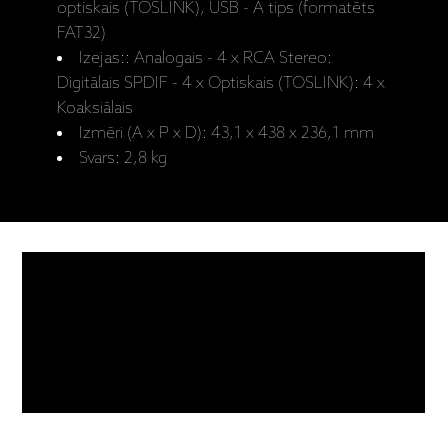
optiskais (TOSLINK), USB - A tips (formatēts
FAT32)
Izejas:: Analogais - 4 x RCA Stereo:
Digitālais SPDIF - 4 x Optiskais (TOSLINK): 4 x
Koaksiālais
Izmēri (A x P x D): 43,1 x 438 x 236,1 mm
Svars: 2,8 kg